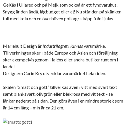
GeKås i Ullared och på Mejk som också är ett fyndvaruhus.
Snygg är den ändå, lågbudget eller ej! Nu står den på skänken
full med kola och en överbliven polkagriskäpp från i julas.
Mariehult Design är
Industrilagret i Kinnas
varumärke.
Tillverkningen sker i både Europa och Asien och försäljning
sker exempelvis genom Haléns eller andra butiker runt om i
landet.
Designern Carin Kry utvecklar varumärket hela tiden.
Skålen ”Smått och gott” tillverkas även i vitt med svart text
samt blanksvart, olivgrön eller blekrosa med vit text – se
länkar nederst på sidan. Den görs även i en mindre storlek som
är 14 cm lång – min är ca 21 cm.