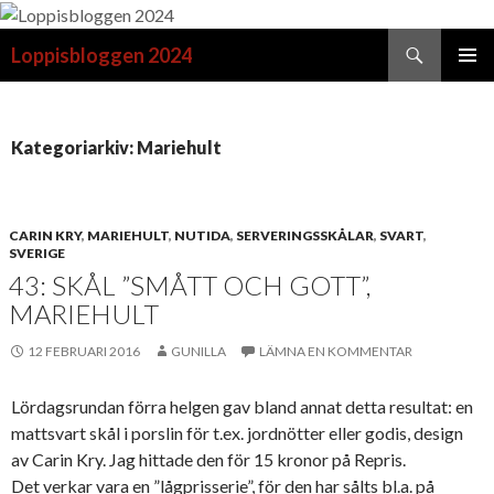
Sök
Loppisbloggen 2024
GÅ
PRIMÄR
TILL
MENY
INNEHÅLL
Kategoriarkiv: Mariehult
CARIN KRY
,
MARIEHULT
,
NUTIDA
,
SERVERINGSSKÅLAR
,
SVART
,
SVERIGE
43: SKÅL ”SMÅTT OCH GOTT”,
MARIEHULT
12 FEBRUARI 2016
GUNILLA
LÄMNA EN KOMMENTAR
Lördagsrundan förra helgen gav bland annat detta resultat: en
mattsvart skål i porslin för t.ex. jordnötter eller godis, design
av Carin Kry. Jag hittade den för 15 kronor på Repris.
Det verkar vara en ”lågprisserie”, för den har sålts bl.a. på