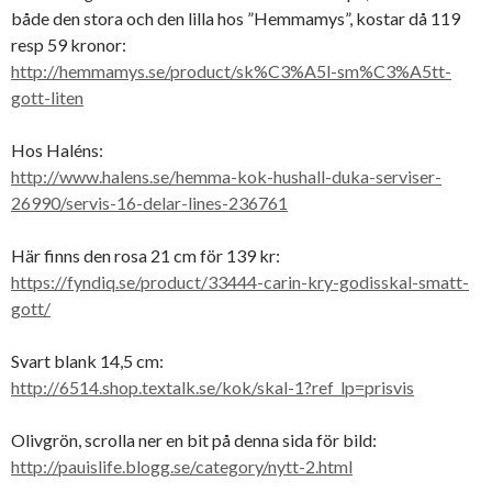
både den stora och den lilla hos ”Hemmamys”, kostar då 119
resp 59 kronor:
http://hemmamys.se/product/sk%C3%A5l-sm%C3%A5tt-
gott-liten
Hos Haléns:
http://www.halens.se/hemma-kok-hushall-duka-serviser-
26990/servis-16-delar-lines-236761
Här finns den rosa 21 cm för 139 kr:
https://fyndiq.se/product/33444-carin-kry-godisskal-smatt-
gott/
Svart blank 14,5 cm:
http://6514.shop.textalk.se/kok/skal-1?ref_lp=prisvis
Olivgrön, scrolla ner en bit på denna sida för bild:
http://pauislife.blogg.se/category/nytt-2.html