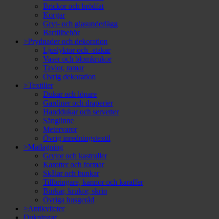
Brickor och brödfat
Korgar
Gryt- och glasunderlägg
Bartillbehör
>Prydnader och dekoration
Ljuslyktor och -stakar
Vaser och blomkrukor
Tavlor, ramar
Övrig dekoration
>Textilier
Dukar och löpare
Gardiner och draperier
Handdukar och servetter
Sänglinne
Metervaror
Övrig inredningstextil
>Matlagning
Grytor och kastruller
Karotter och formar
Skålar och bunkar
Tillbringare, kannor och karaffer
Burkar, krukor, skrin
Övriga husgeråd
>Antikviteter
Dukningar