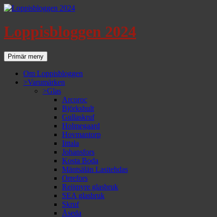
Loppisbloggen 2024
Sök
Gå
Primär meny
till
innehåll
Om Loppisbloggen
>Varumärken
>Glas
Arcoroc
Björkshult
Gullaskruf
Holmegaard
Hovmantorp
Iittala
Johansfors
Kosta Boda
Mäntsälän Lasitehdas
Orrefors
Reijmyre glasbruk
SEA glasbruk
Skruf
Åseda