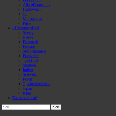
Alla hjärtans dag
Halloween
Jul
Midsommar
Påsk
>Ursprungsland
Sverige
Norge
Danmark
Finland
Storbritannien
Frankrike
Tyskland
Spanien
Italien
Schweiz
Polen
Tjeckoslovakien
Japan
Kina
Tusen saker ut!
Sök
efter: