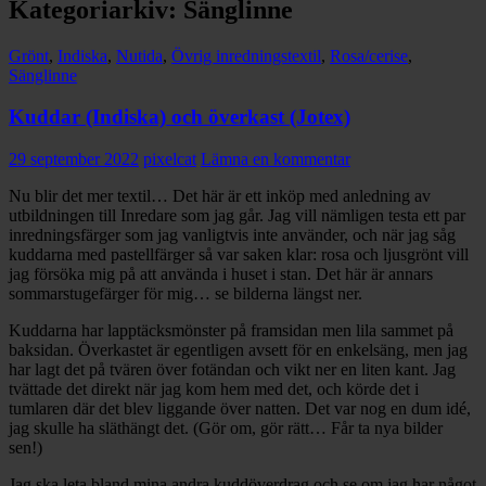
Kategoriarkiv: Sänglinne
Grönt
,
Indiska
,
Nutida
,
Övrig inredningstextil
,
Rosa/cerise
,
Sänglinne
Kuddar (Indiska) och överkast (Jotex)
29 september 2022
pixelcat
Lämna en kommentar
Nu blir det mer textil… Det här är ett inköp med anledning av
utbildningen till Inredare som jag går. Jag vill nämligen testa ett par
inredningsfärger som jag vanligtvis inte använder, och när jag såg
kuddarna med pastellfärger så var saken klar: rosa och ljusgrönt vill
jag försöka mig på att använda i huset i stan. Det här är annars
sommarstugefärger för mig… se bilderna längst ner.
Kuddarna har lapptäcksmönster på framsidan men lila sammet på
baksidan. Överkastet är egentligen avsett för en enkelsäng, men jag
har lagt det på tvären över fotändan och vikt ner en liten kant. Jag
tvättade det direkt när jag kom hem med det, och körde det i
tumlaren där det blev liggande över natten. Det var nog en dum idé,
jag skulle ha släthängt det. (Gör om, gör rätt… Får ta nya bilder
sen!)
Jag ska leta bland mina andra kuddöverdrag och se om jag har något