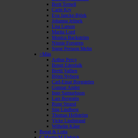
Berit Ternell
Carin Kry
Eva Jancke-Björk
Johanna Jelinek
Lisa Larson
Marita Lord
Monica Backström
Ninnie Forsgren
Signe Persson Melin
>Män
Arthur Percy
Bengt Edenfalk
Bertil Vallien
Björn Nyberg
Carl-Einar Borgström
Gunnar Ander
Inge Samuelsson
Lars Bergstén
Rune Strand
Stig Lindberg
Thomas Hellström
Vicke Lindstrand
Wilhelm Kåge
Bengt & Lotta
C Martin/M Elebäck