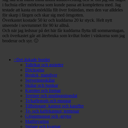
i fuchsia eller mörkrosa som kunde passa att komplettera med. Jag
testade att kasta en mörklila filt över fotändan, men den var alldeles
för skarp i färgen och skar sig med örngotten.
Överkastet kostade 50 kr och kuddarna 20 kr styck. Helt nytt
utseende i sovrummet för 90 kr alltså.
Och när jag ledsnar på det här får kuddarna flytta till sommarstugan,
och överkastet går att återbruka som kviltat foder i väskorna som jag
broderar och syr. 🙂
>Det dukade bordet
Tallrikar och assietter
Dricksglas
Bestick, matsilver
Serveringsskålar
Skålar och bunkar
Karotter och formar
Terriner och uppläggningsfat
Te/kaffegods och muggar
Tillbringare, kannor och karaffer
Te- och kaffekannor, termosar
Glöggmuggar och -grytor
Matförvaring
Ströare och kvarnar