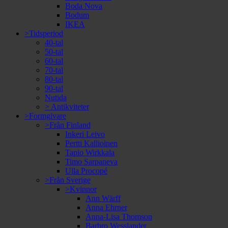
Boda Nova
Bodum
IKEA
>Tidsperiod
40-tal
50-tal
60-tal
70-tal
80-tal
90-tal
Nutida
> Antikviteter
>Formgivare
>Från Finland
Inkeri Leivo
Pertti Kallioinen
Tapio Wirkkala
Timo Sarpaneva
Ulla Procopé
>Från Sverige
>Kvinnor
Ann Wärff
Anna Ehrner
Anna-Lisa Thomson
Barbro Wesslander