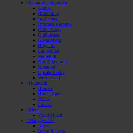
>Keramik och porslin
Arabia
Boda Shop
Bo Fajans
Bromma Keramik
Cult Design
Guldkroken
Gustavsberg
Höganäs
Langenthal
Mariehult
Nittsjö keramik
Rörstrand
Upsala-Ekeby
Westerwald
>Hemtextil
Hemtex
Himla, Spira
IKEA
Indiska
>Metall
Ystad Metall
>Mångsysslare
Alessi
Bengt & Lotta