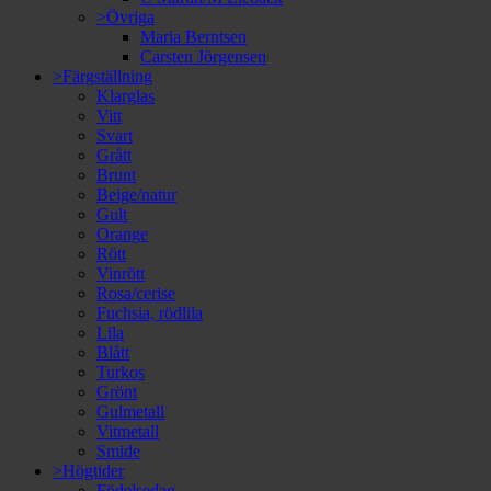
>Övriga
Maria Berntsen
Carsten Jörgensen
>Färgställning
Klarglas
Vitt
Svart
Grått
Brunt
Beige/natur
Gult
Orange
Rött
Vinrött
Rosa/cerise
Fuchsia, rödlila
Lila
Blått
Turkos
Grönt
Gulmetall
Vitmetall
Smide
>Högtider
Födelsedag