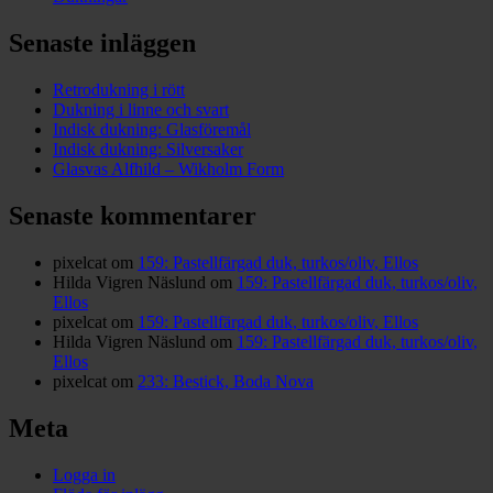
Senaste inläggen
Retrodukning i rött
Dukning i linne och svart
Indisk dukning: Glasföremål
Indisk dukning: Silversaker
Glasvas Alfhild – Wikholm Form
Senaste kommentarer
pixelcat
om
159: Pastellfärgad duk, turkos/oliv, Ellos
Hilda Vigren Näslund
om
159: Pastellfärgad duk, turkos/oliv,
Ellos
pixelcat
om
159: Pastellfärgad duk, turkos/oliv, Ellos
Hilda Vigren Näslund
om
159: Pastellfärgad duk, turkos/oliv,
Ellos
pixelcat
om
233: Bestick, Boda Nova
Meta
Logga in