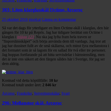
Arcoroc
,
Frankrike
,
Klarglas
,
Serveringsskålar
303: Liten klarglasskål Octime, Arcoroc
25 oktober 2016
pixelcat
Lämna en kommentar
Så var det dags för ytterligare en liten Octime-skål i klarglas, den här
gången för 10 kr på Repris. Jag har tidigare berättat om Octime i
klarglas i
inlägg 123
. Nu ska jag lyfta fram hela traven ur
”finporslinsskåpet” och börja använda dem till vardags. Jag tror att
jag har dussinet fullt av de små skålarna, och minst fyra mellanstora i
det formatet som är så lagom för en sallad för två eller tre personer.
Jag hoppas fortfarande på att hitta servisdelar i bärnstensfärg, men
det är inte ens säkert att den färgen såldes här i Sverige, för jag ser
dem aldrig.
Kostnad vid detta köptillfälle:
10 kr
Kostnad totalt under året:
2 846 kr
Arcoroc
,
Frankrike
,
Serveringsskålar
,
Svart
296: Mellanstor skål, Arcoroc