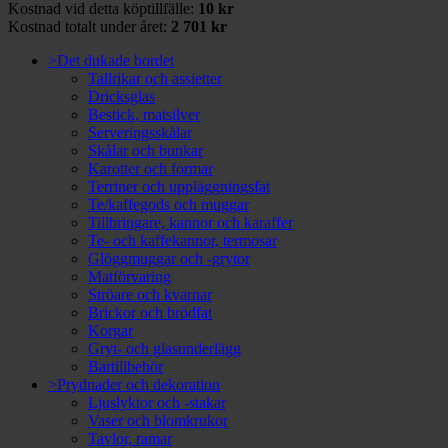
Kostnad vid detta köptillfälle:
10 kr
Kostnad totalt under året:
2 701 kr
>Det dukade bordet
Tallrikar och assietter
Dricksglas
Bestick, matsilver
Serveringsskålar
Skålar och bunkar
Karotter och formar
Terriner och uppläggningsfat
Te/kaffegods och muggar
Tillbringare, kannor och karaffer
Te- och kaffekannor, termosar
Glöggmuggar och -grytor
Matförvaring
Ströare och kvarnar
Brickor och brödfat
Korgar
Gryt- och glasunderlägg
Bartillbehör
>Prydnader och dekoration
Ljuslyktor och -stakar
Vaser och blomkrukor
Tavlor, ramar