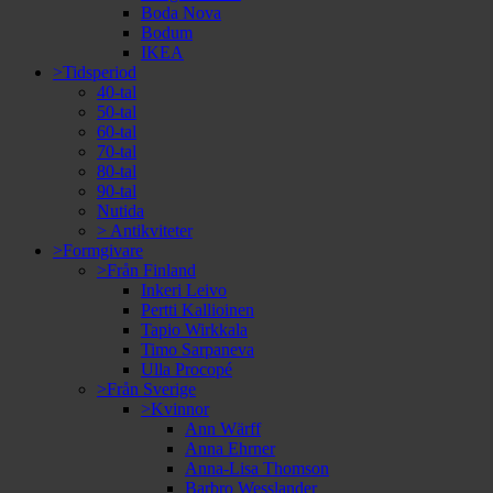
Boda Nova
Bodum
IKEA
>Tidsperiod
40-tal
50-tal
60-tal
70-tal
80-tal
90-tal
Nutida
> Antikviteter
>Formgivare
>Från Finland
Inkeri Leivo
Pertti Kallioinen
Tapio Wirkkala
Timo Sarpaneva
Ulla Procopé
>Från Sverige
>Kvinnor
Ann Wärff
Anna Ehrner
Anna-Lisa Thomson
Barbro Wesslander