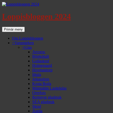
Loppisbloggen 2024
Sök
Gå
Primär meny
till
innehåll
Om Loppisbloggen
>Varumärken
>Glas
Arcoroc
Björkshult
Gullaskruf
Holmegaard
Hovmantorp
Iittala
Johansfors
Kosta Boda
Mäntsälän Lasitehdas
Orrefors
Reijmyre glasbruk
SEA glasbruk
Skruf
Åseda