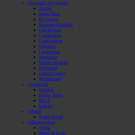
>Keramik och porslin
Arabia
Boda Shop
Bo Fajans
Bromma Keramik
Cult Design
Guldkroken
Gustavsberg
Höganäs
Langenthal
Mariehult
Nittsjö keramik
Rörstrand
Upsala-Ekeby
Westerwald
>Hemtextil
Hemtex
Himla, Spira
IKEA
Indiska
>Metall
Ystad Metall
>Mångsysslare
Alessi
Bengt & Lotta