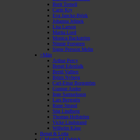
Berit Ternell
Carin Kry
Eva Jancke-Björk
Johanna Jelinek
Lisa Larson
Marita Lord
Monica Backström
Ninnie Forsgren
Signe Persson Melin
>Män
Arthur Percy
Bengt Edenfalk
Bertil Vallien
Björn Nyberg
Carl-Einar Borgström
Gunnar Ander
Inge Samuelsson
Lars Bergstén
Rune Strand
Stig Lindberg
Thomas Hellström
Vicke Lindstrand
Wilhelm Kåge
Bengt & Lotta
C Martin/M Elebäck