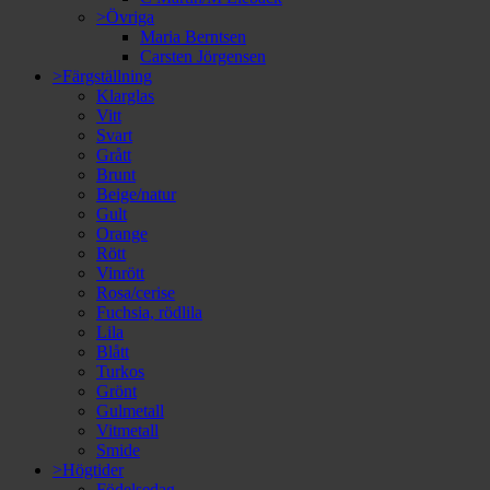
>Övriga
Maria Berntsen
Carsten Jörgensen
>Färgställning
Klarglas
Vitt
Svart
Grått
Brunt
Beige/natur
Gult
Orange
Rött
Vinrött
Rosa/cerise
Fuchsia, rödlila
Lila
Blått
Turkos
Grönt
Gulmetall
Vitmetall
Smide
>Högtider
Födelsedag