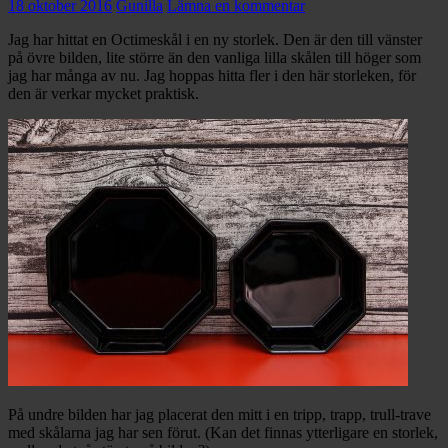
18 oktober 2016
Gunilla
Lämna en kommentar
Jag har hittat en Octimeskål i en ny storlek. Den är den till vänster
på övre bilden, lite större än den vanliga lilla skålen till höger som
jag har många av nu. Jag hoppas hitta fler i den här storleken, för
den är verkar mycket praktisk.
På undre bilden har jag placerat den mitt i en tripp, trapp, trull-trave
med skålarna jag har sen förut. (Kan det finnas ytterligare en storlek,