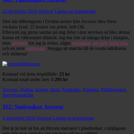
23 december 2016
pixelcat
Lämna en kommentar
Den här tillbringaren i Octime-serien från Arcoroc blev förra
veckans fynd. 25 kronor var priset, helt OK.
Eftersom jag gärna samlar på mig delar i den servisen så blev denna
kanna ett välkommet tillskott. Jag har inte så många delar i klarglas,
men
ishinken
har jag ju redan, några
småskålar
,
ett gäng höga glas
och en serie
vattenglas
. Snygga att matcha till de svarta tallrikarna
och skålarna!
Kostnad vid detta köptillfälle:
25 kr
Kostnad totalt under året:
5 295 kr
Arcoroc
,
Burkar, krukor, skrin
,
Frankrike
,
Klarglas
,
Matförvaring
,
Serveringsskålar
312: Smöraskar, Arcoroc
3 november 2016
pixelcat
Lämna en kommentar
Det är ju inte så bra att förvara matvaror i plastburkar; i möjligaste
mån bör man undvika det om man vill leva giftfritt.