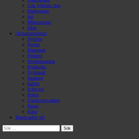
Alla hjärtans dag
Halloween
Jul
Midsommar
Påsk
>Ursprungsland
Sverige
Norge
Danmark
Finland
Storbritannien
Frankrike
Tyskland
Spanien
Italien
Schweiz
Polen
Tjeckoslovakien
Japan
Kina
Tusen saker ut!
Sök
efter: