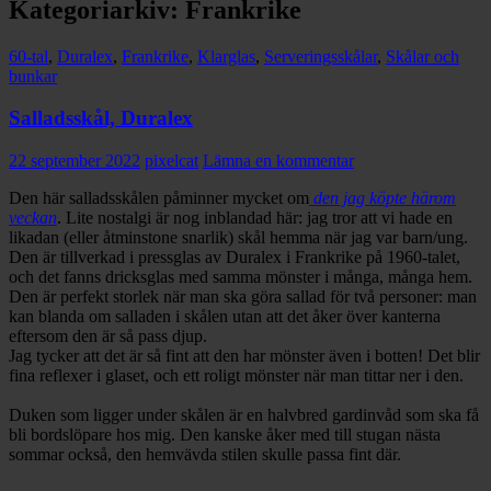
Kategoriarkiv: Frankrike
60-tal
,
Duralex
,
Frankrike
,
Klarglas
,
Serveringsskålar
,
Skålar och
bunkar
Salladsskål, Duralex
22 september 2022
pixelcat
Lämna en kommentar
Den här salladsskålen påminner mycket om
den jag köpte härom
veckan
. Lite nostalgi är nog inblandad här: jag tror att vi hade en
likadan (eller åtminstone snarlik) skål hemma när jag var barn/ung.
Den är tillverkad i pressglas av Duralex i Frankrike på 1960-talet,
och det fanns dricksglas med samma mönster i många, många hem.
Den är perfekt storlek när man ska göra sallad för två personer: man
kan blanda om salladen i skålen utan att det åker över kanterna
eftersom den är så pass djup.
Jag tycker att det är så fint att den har mönster även i botten! Det blir
fina reflexer i glaset, och ett roligt mönster när man tittar ner i den.
Duken som ligger under skålen är en halvbred gardinvåd som ska få
bli bordslöpare hos mig. Den kanske åker med till stugan nästa
sommar också, den hemvävda stilen skulle passa fint där.