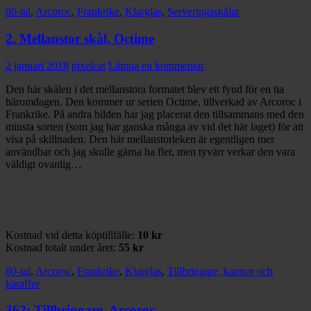
80-tal
,
Arcoroc
,
Frankrike
,
Klarglas
,
Serveringsskålar
2. Mellanstor skål, Octime
2 januari 2018
pixelcat
Lämna en kommentar
Den här skålen i det mellanstora formatet blev ett fynd för en tia
häromdagen. Den kommer ur serien Octime, tillverkad av Arcoroc i
Frankrike. På andra bilden har jag placerat den tillsammans med den
minsta sorten (som jag har ganska många av vid det här laget) för att
visa på skillnaden. Den här mellanstorleken är egentligen mer
användbar och jag skulle gärna ha fler, men tyvärr verkar den vara
väldigt ovanlig…
Kostnad vid detta köptillfälle:
10 kr
Kostnad totalt under året:
55 kr
80-tal
,
Arcoroc
,
Frankrike
,
Klarglas
,
Tillbringare, kannor och
karaffer
362: Tillbringare, Arcoroc