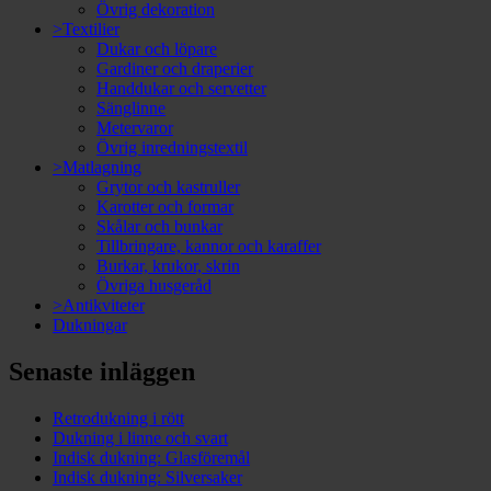
Övrig dekoration
>Textilier
Dukar och löpare
Gardiner och draperier
Handdukar och servetter
Sänglinne
Metervaror
Övrig inredningstextil
>Matlagning
Grytor och kastruller
Karotter och formar
Skålar och bunkar
Tillbringare, kannor och karaffer
Burkar, krukor, skrin
Övriga husgeråd
>Antikviteter
Dukningar
Senaste inläggen
Retrodukning i rött
Dukning i linne och svart
Indisk dukning: Glasföremål
Indisk dukning: Silversaker