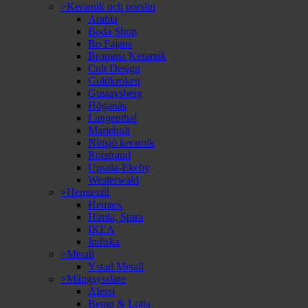
>Keramik och porslin
Arabia
Boda Shop
Bo Fajans
Bromma Keramik
Cult Design
Guldkroken
Gustavsberg
Höganäs
Langenthal
Mariehult
Nittsjö keramik
Rörstrand
Upsala-Ekeby
Westerwald
>Hemtextil
Hemtex
Himla, Spira
IKEA
Indiska
>Metall
Ystad Metall
>Mångsysslare
Alessi
Bengt & Lotta