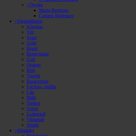
>Övriga
Maria Berntsen
Carsten Jörgensen
>Färgställning
Klarglas
Vitt
Svart
Grått
Brunt
Beige/natur
Gult
Orange
Rött
Vinrött
Rosa/cerise
Fuchsia, rödlila
Lila
Blått
Turkos
Grönt
Gulmetall
Vitmetall
Smide
>Högtider
Födelsedag