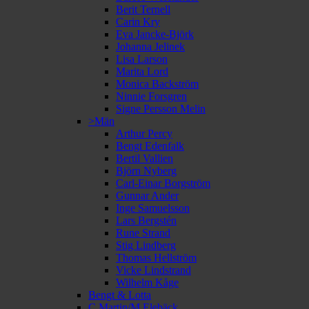
Berit Ternell
Carin Kry
Eva Jancke-Björk
Johanna Jelinek
Lisa Larson
Marita Lord
Monica Backström
Ninnie Forsgren
Signe Persson Melin
>Män
Arthur Percy
Bengt Edenfalk
Bertil Vallien
Björn Nyberg
Carl-Einar Borgström
Gunnar Ander
Inge Samuelsson
Lars Bergstén
Rune Strand
Stig Lindberg
Thomas Hellström
Vicke Lindstrand
Wilhelm Kåge
Bengt & Lotta
C Martin/M Elebäck