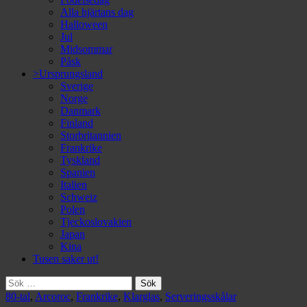
Alla hjärtans dag
Halloween
Jul
Midsommar
Påsk
>Ursprungsland
Sverige
Norge
Danmark
Finland
Storbritannien
Frankrike
Tyskland
Spanien
Italien
Schweiz
Polen
Tjeckoslovakien
Japan
Kina
Tusen saker ut!
Sök
efter:
80-tal
,
Arcoroc
,
Frankrike
,
Klarglas
,
Serveringsskålar