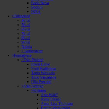
Boda Nova
Bodum
IKEA
>Tidsperiod
40-tal
50-tal
60-tal
70-tal
80-tal
90-tal
Nutida
> Antikviteter
>Formgivare
>Från Finland
Inkeri Leivo
Pertti Kallioinen
Tapio Wirkkala
Timo Sarpaneva
Ulla Procopé
>Från Sverige
>Kvinnor
Ann Wärff
Anna Ehrner
Anna-Lisa Thomson
Barbro Wesslander