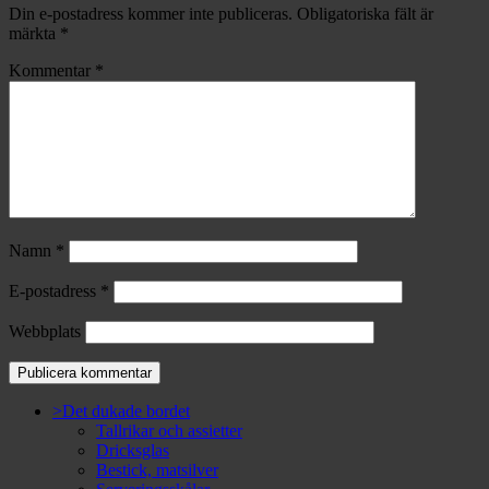
Din e-postadress kommer inte publiceras.
Obligatoriska fält är
märkta
*
Kommentar
*
Namn
*
E-postadress
*
Webbplats
>Det dukade bordet
Tallrikar och assietter
Dricksglas
Bestick, matsilver