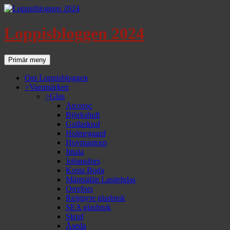
Loppisbloggen 2024
Sök
Gå
Primär meny
till
innehåll
Om Loppisbloggen
>Varumärken
>Glas
Arcoroc
Björkshult
Gullaskruf
Holmegaard
Hovmantorp
Iittala
Johansfors
Kosta Boda
Mäntsälän Lasitehdas
Orrefors
Reijmyre glasbruk
SEA glasbruk
Skruf
Åseda