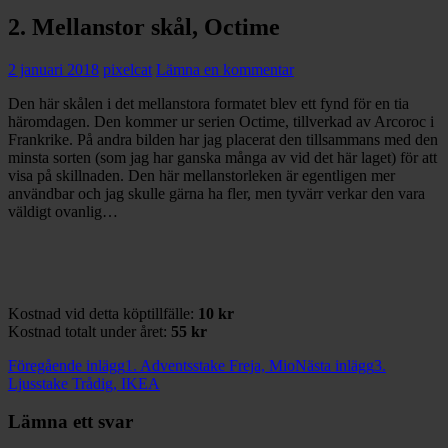
2. Mellanstor skål, Octime
2 januari 2018
pixelcat
Lämna en kommentar
Den här skålen i det mellanstora formatet blev ett fynd för en tia
häromdagen. Den kommer ur serien Octime, tillverkad av Arcoroc i
Frankrike. På andra bilden har jag placerat den tillsammans med den
minsta sorten (som jag har ganska många av vid det här laget) för att
visa på skillnaden. Den här mellanstorleken är egentligen mer
användbar och jag skulle gärna ha fler, men tyvärr verkar den vara
väldigt ovanlig…
Kostnad vid detta köptillfälle:
10 kr
Kostnad totalt under året:
55 kr
Inläggsnavigering
Föregående inlägg
1. Adventsstake Freja, Mio
Nästa inlägg
3.
Ljusstake Trådig, IKEA
Lämna ett svar