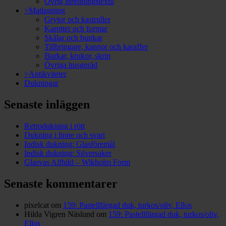
Övrig inredningstextil
>Matlagning
Grytor och kastruller
Karotter och formar
Skålar och bunkar
Tillbringare, kannor och karaffer
Burkar, krukor, skrin
Övriga husgeråd
>Antikviteter
Dukningar
Senaste inläggen
Retrodukning i rött
Dukning i linne och svart
Indisk dukning: Glasföremål
Indisk dukning: Silversaker
Glasvas Alfhild – Wikholm Form
Senaste kommentarer
pixelcat
om
159: Pastellfärgad duk, turkos/oliv, Ellos
Hilda Vigren Näslund
om
159: Pastellfärgad duk, turkos/oliv,
Ellos