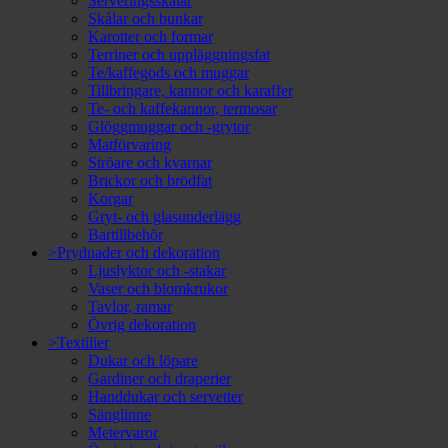
Serveringsskålar
Skålar och bunkar
Karotter och formar
Terriner och uppläggningsfat
Te/kaffegods och muggar
Tillbringare, kannor och karaffer
Te- och kaffekannor, termosar
Glöggmuggar och -grytor
Matförvaring
Ströare och kvarnar
Brickor och brödfat
Korgar
Gryt- och glasunderlägg
Bartillbehör
>Prydnader och dekoration
Ljuslyktor och -stakar
Vaser och blomkrukor
Tavlor, ramar
Övrig dekoration
>Textilier
Dukar och löpare
Gardiner och draperier
Handdukar och servetter
Sänglinne
Metervaror