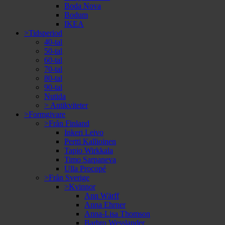
Boda Nova
Bodum
IKEA
>Tidsperiod
40-tal
50-tal
60-tal
70-tal
80-tal
90-tal
Nutida
> Antikviteter
>Formgivare
>Från Finland
Inkeri Leivo
Pertti Kallioinen
Tapio Wirkkala
Timo Sarpaneva
Ulla Procopé
>Från Sverige
>Kvinnor
Ann Wärff
Anna Ehrner
Anna-Lisa Thomson
Barbro Wesslander