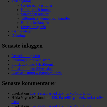
>Matlagning
Grytor och kastruller
Karotter och formar
Skålar och bunkar
Tillbringare, kannor och karaffer
Burkar, krukor, skrin
Övriga husgeråd
>Antikviteter
Dukningar
Senaste inläggen
Retrodukning i rött
Dukning i linne och svart
Indisk dukning: Glasföremål
Indisk dukning: Silversaker
Glasvas Alfhild – Wikholm Form
Senaste kommentarer
pixelcat
om
159: Pastellfärgad duk, turkos/oliv, Ellos
Hilda Vigren Näslund
om
159: Pastellfärgad duk, turkos/oliv,
Ellos
pixelcat
om
159: Pastellfärgad duk, turkos/oliv, Ellos