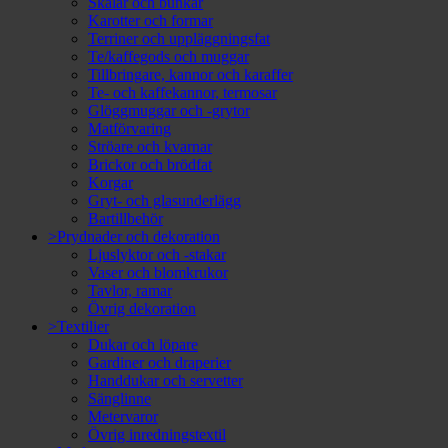
Skålar och bunkar
Karotter och formar
Terriner och uppläggningsfat
Te/kaffegods och muggar
Tillbringare, kannor och karaffer
Te- och kaffekannor, termosar
Glöggmuggar och -grytor
Matförvaring
Ströare och kvarnar
Brickor och brödfat
Korgar
Gryt- och glasunderlägg
Bartillbehör
>Prydnader och dekoration
Ljuslyktor och -stakar
Vaser och blomkrukor
Tavlor, ramar
Övrig dekoration
>Textilier
Dukar och löpare
Gardiner och draperier
Handdukar och servetter
Sänglinne
Metervaror
Övrig inredningstextil