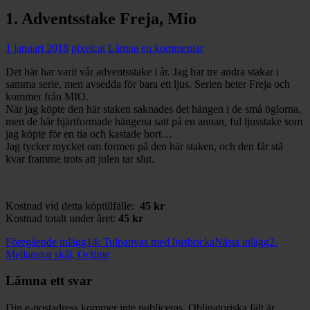
1. Adventsstake Freja, Mio
1 januari 2018
pixelcat
Lämna en kommentar
Det här har varit vår adventsstake i år. Jag har tre andra stakar i
samma serie, men avsedda för bara ett ljus. Serien heter Freja och
kommer från MIO.
När jag köpte den här staken saknades det hängen i de små öglorna,
men de här hjärtformade hängena satt på en annan, ful ljusstake som
jag köpte för en tia och kastade bort…
Jag tycker mycket om formen på den här staken, och den får stå
kvar framme trots att julen tar slut.
Kostnad vid detta köptillfälle:
45 kr
Kostnad totalt under året:
45 kr
Inläggsnavigering
Föregående inlägg
14: Tulpanvas med ljusbricka
Nästa inlägg
2.
Mellanstor skål, Octime
Lämna ett svar
Din e-postadress kommer inte publiceras.
Obligatoriska fält är