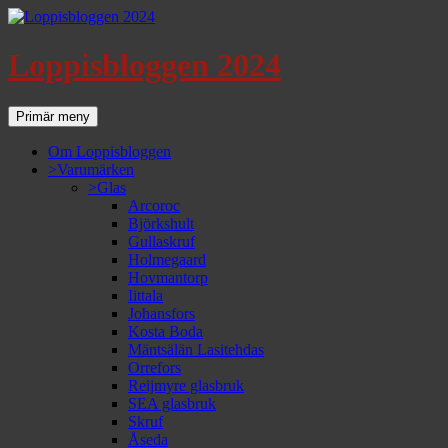
Loppisbloggen 2024
Sök
Gå
Primär meny
till
innehåll
Om Loppisbloggen
>Varumärken
>Glas
Arcoroc
Björkshult
Gullaskruf
Holmegaard
Hovmantorp
Iittala
Johansfors
Kosta Boda
Mäntsälän Lasitehdas
Orrefors
Reijmyre glasbruk
SEA glasbruk
Skruf
Åseda