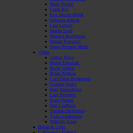
Berit Ternell
Carin Kry
Eva Jancke-Björk
Johanna Jelinek
Lisa Larson
Marita Lord
Monica Backström
Ninnie Forsgren
Signe Persson Melin
>Män
Arthur Percy
Bengt Edenfalk
Bertil Vallien
Björn Nyberg
Carl-Einar Borgström
Gunnar Ander
Inge Samuelsson
Lars Bergstén
Rune Strand
Stig Lindberg
Thomas Hellström
Vicke Lindstrand
Wilhelm Kåge
Bengt & Lotta
C Martin/M Elebäck