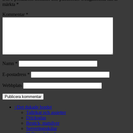
märkta
*
Kommentar
*
Namn
*
E-postadress
*
Webbplats
>Det dukade bordet
Tallrikar och assietter
Dricksglas
Bestick, matsilver
Serveringsskålar