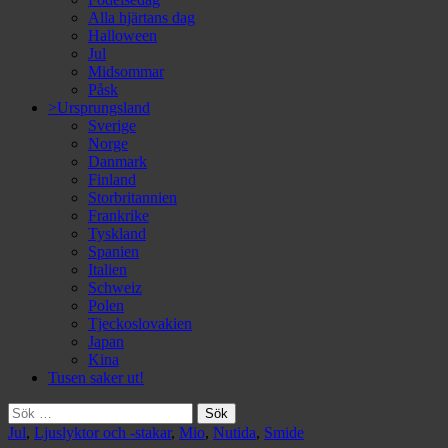
Alla hjärtans dag
Halloween
Jul
Midsommar
Påsk
>Ursprungsland
Sverige
Norge
Danmark
Finland
Storbritannien
Frankrike
Tyskland
Spanien
Italien
Schweiz
Polen
Tjeckoslovakien
Japan
Kina
Tusen saker ut!
Sök
efter:
Jul
,
Ljuslyktor och -stakar
,
Mio
,
Nutida
,
Smide