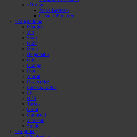
>Övriga
Maria Berntsen
Carsten Jörgensen
>Färgställning
Klarglas
Vitt
Svart
Grått
Brunt
Beige/natur
Gult
Orange
Rött
Vinrött
Rosa/cerise
Fuchsia, rödlila
Lila
Blått
Turkos
Grönt
Gulmetall
Vitmetall
Smide
>Högtider
Födelsedag