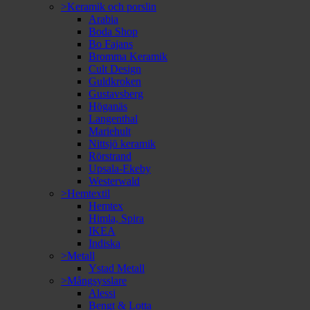
>Keramik och porslin
Arabia
Boda Shop
Bo Fajans
Bromma Keramik
Cult Design
Guldkroken
Gustavsberg
Höganäs
Langenthal
Mariehult
Nittsjö keramik
Rörstrand
Upsala-Ekeby
Westerwald
>Hemtextil
Hemtex
Himla, Spira
IKEA
Indiska
>Metall
Ystad Metall
>Mångsysslare
Alessi
Bengt & Lotta