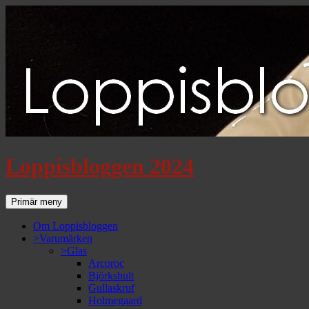
Loppisbloggen 2024
Sök
Gå
Primär meny
till
innehåll
Om Loppisbloggen
>Varumärken
>Glas
Arcoroc
Björkshult
Gullaskruf
Holmegaard