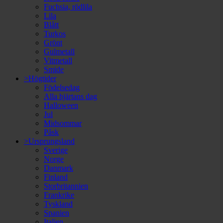
Fuchsia, rödlila
Lila
Blått
Turkos
Grönt
Gulmetall
Vitmetall
Smide
>Högtider
Födelsedag
Alla hjärtans dag
Halloween
Jul
Midsommar
Påsk
>Ursprungsland
Sverige
Norge
Danmark
Finland
Storbritannien
Frankrike
Tyskland
Spanien
Italien