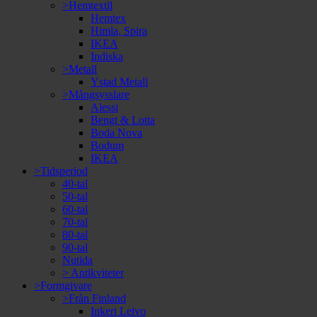
>Hemtextil
Hemtex
Himla, Spira
IKEA
Indiska
>Metall
Ystad Metall
>Mångsysslare
Alessi
Bengt & Lotta
Boda Nova
Bodum
IKEA
>Tidsperiod
40-tal
50-tal
60-tal
70-tal
80-tal
90-tal
Nutida
> Antikviteter
>Formgivare
>Från Finland
Inkeri Leivo