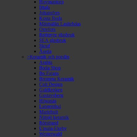
Hovmantorp
Iittala
Johansfors
Kosta Boda
Mäntsälän Lasitehdas
Orrefors
Reijmyre glasbruk
SEA glasbruk
Skruf
Åseda
>Keramik och porslin
Arabia
Boda Shop
Bo Fajans
Bromma Keramik
Cult Design
Guldkroken
Gustavsberg
Höganäs
Langenthal
Mariehult
Nittsjö keramik
Rörstrand
Upsala-Ekeby
Westerwald