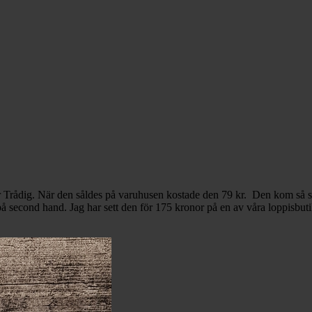
r Trådig. När den såldes på varuhusen kostade den 79 kr. Den kom så s
på second hand. Jag har sett den för 175 kronor på en av våra loppisbut