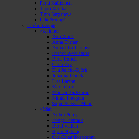
Pertti Kallioinen
Tapio Wirkkala
Timo Sarpaneva
Ulla Procopé
>Från Sverige
>Kvinnor
Ann Wärff
Anna Ehrner
Anna-Lisa Thomson
Barbro Wesslander
Berit Ternell
Carin Kry
Eva Jancke-Björk
Johanna Jelinek
Lisa Larson
Marita Lord
Monica Backström
Ninnie Forsgren
Signe Persson Melin
>Män
Arthur Percy
Bengt Edenfalk
Bertil Vallien
Björn Nyberg
Carl-Einar Borgström