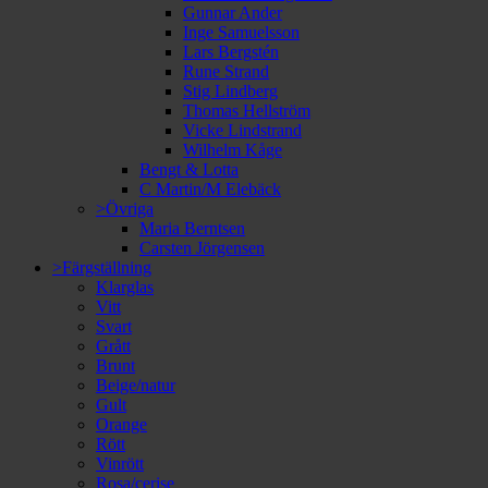
Gunnar Ander
Inge Samuelsson
Lars Bergstén
Rune Strand
Stig Lindberg
Thomas Hellström
Vicke Lindstrand
Wilhelm Kåge
Bengt & Lotta
C Martin/M Elebäck
>Övriga
Maria Berntsen
Carsten Jörgensen
>Färgställning
Klarglas
Vitt
Svart
Grått
Brunt
Beige/natur
Gult
Orange
Rött
Vinrött
Rosa/cerise