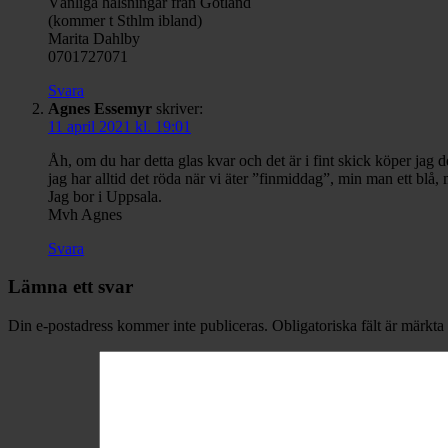
Vänliga hälsningar från Gotland
(kommer t Sthlm ibland)
Marita Dahlby
0701727071
Svara
Agnes Essemyr
skriver:
11 april 2021 kl. 19:01
Åh, om du har detta glas kvar och det är i fint skick köper jag d
jag har alltid det röda när vi äter ”finmiddag”, min man ett blå, 
Jag bor i Uppsala.
Mvh Agnes
Svara
Lämna ett svar
Din e-postadress kommer inte publiceras.
Obligatoriska fält är märkta