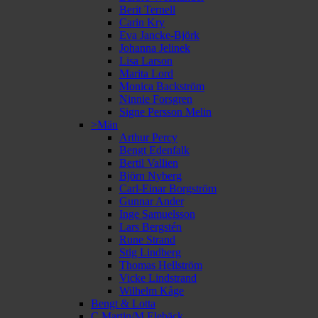
Berit Ternell
Carin Kry
Eva Jancke-Björk
Johanna Jelinek
Lisa Larson
Marita Lord
Monica Backström
Ninnie Forsgren
Signe Persson Melin
>Män
Arthur Percy
Bengt Edenfalk
Bertil Vallien
Björn Nyberg
Carl-Einar Borgström
Gunnar Ander
Inge Samuelsson
Lars Bergstén
Rune Strand
Stig Lindberg
Thomas Hellström
Vicke Lindstrand
Wilhelm Kåge
Bengt & Lotta
C Martin/M Elebäck