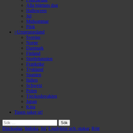
Alla hjärtans dag
Halloween
Jul
Midsommar
Påsk
>Ursprungsland
Sverige
Norge
Danmark
Finland
Storbritannien
Frankrike
Tyskland
Spanien
Italien
Schweiz
Polen
Tjeckoslovakien
Japan
Kina
Tusen saker ut!
Sök
efter:
Dricksglas
,
Indiska
,
Jul
,
Ljuslyktor och -stakar
,
Rött