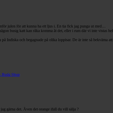
nför julen för att kunna ha ett ljus i. En tia fick jag punga ut med…
någon busig katt kan råka komma åt det, eller i rum där vi inte vistas he
ya på Indiska och begagnade på olika loppisar. De är inte så bekväma att
r, Boda Shop
ag gärna det. Även det orange ifall du vill sälja ?