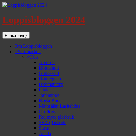
Loppisbloggen 2024
Sök
Gå
Primär meny
till
innehåll
Om Loppisbloggen
>Varumärken
>Glas
Arcoroc
Björkshult
Gullaskruf
Holmegaard
Hovmantorp
Iittala
Johansfors
Kosta Boda
Mäntsälän Lasitehdas
Orrefors
Reijmyre glasbruk
SEA glasbruk
Skruf
Åseda