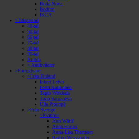
Boda Nova
Bodum
IKEA
>Tidsperiod
40-tal
50-tal
60-tal
70-tal
80-tal
90-tal
Nutida
> Antikviteter
>Formgivare
>Från Finland
Inkeri Leivo
Pertti Kallioinen
Tapio Wirkkala
Timo Sarpaneva
Ulla Procopé
>Från Sverige
>Kvinnor
Ann Wärff
Anna Ehrner
Anna-Lisa Thomson
Barbro Wesslander