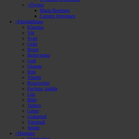
>Övriga
Maria Berntsen
Carsten Jörgensen
>Färgställning
Klarglas
Vitt
Svart
Grått
Brunt
Beige/natur
Gult
Orange
Rött
Vinrött
Rosa/cerise
Fuchsia, rödlila
Lila
Blått
Turkos
Grönt
Gulmetall
Vitmetall
Smide
>Högtider
Födelsedag