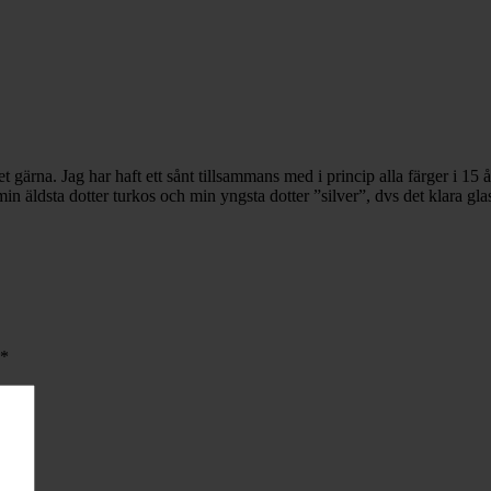
et gärna. Jag har haft ett sånt tillsammans med i princip alla färger i 15
min äldsta dotter turkos och min yngsta dotter ”silver”, dvs det klara glas
*