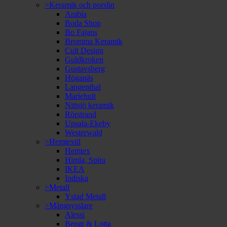
>Keramik och porslin
Arabia
Boda Shop
Bo Fajans
Bromma Keramik
Cult Design
Guldkroken
Gustavsberg
Höganäs
Langenthal
Mariehult
Nittsjö keramik
Rörstrand
Upsala-Ekeby
Westerwald
>Hemtextil
Hemtex
Himla, Spira
IKEA
Indiska
>Metall
Ystad Metall
>Mångsysslare
Alessi
Bengt & Lotta