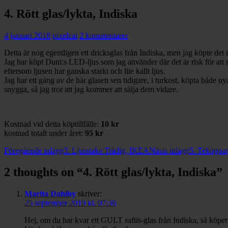
4. Rött glas/lykta, Indiska
4 januari 2018
pixelcat
2 kommentarer
Detta är nog egentligen ett dricksglas från Indiska, men jag köpte det i
Jag har köpt Duni:s LED-ljus som jag använder där det är risk för att 
eftersom ljusen har ganska starkt och lite kallt ljus.
Jag har ett gäng av de här glasen sen tidigare, i turkost, köpta både n
snygga, så jag tror att jag kommer att sälja dem vidare.
Kostnad vid detta köptillfälle:
10 kr
kostnad totalt under året:
95 kr
Inläggsnavigering
Föregående inlägg
3. Ljusstake Trådig, IKEA
Nästa inlägg
5. Tekoppa
2 thoughts on “4. Rött glas/lykta, Indiska”
Marita Dahlby
skriver:
25 september 2019 kl. 07:36
Hej, om du har kvar ett GULT saftis-glas från Indiska, så köper j