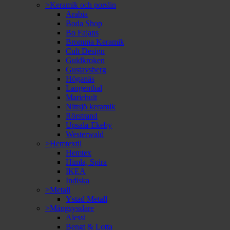
>Keramik och porslin
Arabia
Boda Shop
Bo Fajans
Bromma Keramik
Cult Design
Guldkroken
Gustavsberg
Höganäs
Langenthal
Mariehult
Nittsjö keramik
Rörstrand
Upsala-Ekeby
Westerwald
>Hemtextil
Hemtex
Himla, Spira
IKEA
Indiska
>Metall
Ystad Metall
>Mångsysslare
Alessi
Bengt & Lotta