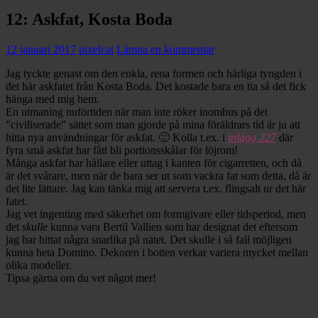
12: Askfat, Kosta Boda
12 januari 2017
pixelcat
Lämna en kommentar
Jag tyckte genast om den enkla, rena formen och härliga tyngden i
det här askfatet från Kosta Boda. Det kostade bara en tia så det fick
hänga med mig hem.
En utmaning nuförtiden när man inte röker inomhus på det
”civiliserade” sättet som man gjorde på mina föräldrars tid är ju att
hitta nya användningar för askfat. 🙂 Kolla t.ex. i
inlägg 227
där
fyra små askfat har fått bli portionsskålar för löjrom!
Många askfat har hållare eller uttag i kanten för cigarretten, och då
är det svårare, men när de bara ser ut som vackra fat som detta, då är
det lite lättare. Jag kan tänka mig att servera t.ex. flingsalt ur det här
fatet.
Jag vet ingenting med säkerhet om formgivare eller tidsperiod, men
det
skulle
kunna vara Bertil Vallien som har designat det eftersom
jag har hittat några snarlika på nätet. Det skulle i så fall möjligen
kunna heta Domino. Dekoren i botten verkar variera mycket mellan
olika modeller.
Tipsa gärna om du vet något mer!