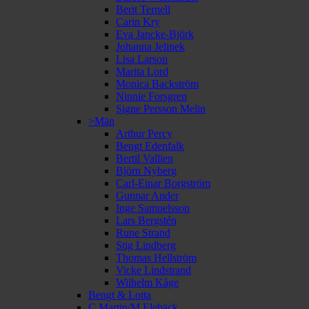
Berit Ternell
Carin Kry
Eva Jancke-Björk
Johanna Jelinek
Lisa Larson
Marita Lord
Monica Backström
Ninnie Forsgren
Signe Persson Melin
>Män
Arthur Percy
Bengt Edenfalk
Bertil Vallien
Björn Nyberg
Carl-Einar Borgström
Gunnar Ander
Inge Samuelsson
Lars Bergstén
Rune Strand
Stig Lindberg
Thomas Hellström
Vicke Lindstrand
Wilhelm Kåge
Bengt & Lotta
C Martin/M Elebäck