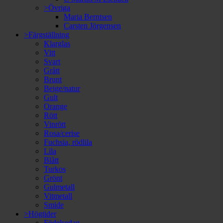
>Övriga
Maria Berntsen
Carsten Jörgensen
>Färgställning
Klarglas
Vitt
Svart
Grått
Brunt
Beige/natur
Gult
Orange
Rött
Vinrött
Rosa/cerise
Fuchsia, rödlila
Lila
Blått
Turkos
Grönt
Gulmetall
Vitmetall
Smide
>Högtider
Födelsedag