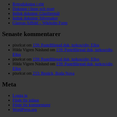
Retrodukning i rött
Dukning i linne och svart
Indisk dukning: Glasföremål
Indisk dukning: Silversaker
Glasvas Alfhild – Wikholm Form
Senaste kommentarer
pixelcat
om
159: Pastellfärgad duk, turkos/oliv, Ellos
Hilda Vigren Näslund
om
159: Pastellfärgad duk, turkos/oliv,
Ellos
pixelcat
om
159: Pastellfärgad duk, turkos/oliv, Ellos
Hilda Vigren Näslund
om
159: Pastellfärgad duk, turkos/oliv,
Ellos
pixelcat
om
233: Bestick, Boda Nova
Meta
Logga in
Flöde för inlägg
Flöde för kommentarer
WordPress.org