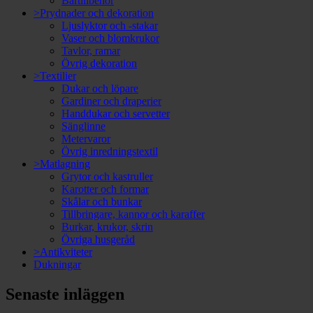
Bartillbehör
>Prydnader och dekoration
Ljuslyktor och -stakar
Vaser och blomkrukor
Tavlor, ramar
Övrig dekoration
>Textilier
Dukar och löpare
Gardiner och draperier
Handdukar och servetter
Sänglinne
Metervaror
Övrig inredningstextil
>Matlagning
Grytor och kastruller
Karotter och formar
Skålar och bunkar
Tillbringare, kannor och karaffer
Burkar, krukor, skrin
Övriga husgeråd
>Antikviteter
Dukningar
Senaste inläggen