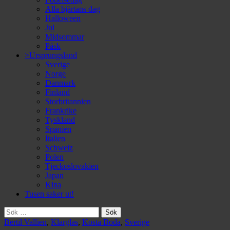
Alla hjärtans dag
Halloween
Jul
Midsommar
Påsk
>Ursprungsland
Sverige
Norge
Danmark
Finland
Storbritannien
Frankrike
Tyskland
Spanien
Italien
Schweiz
Polen
Tjeckoslovakien
Japan
Kina
Tusen saker ut!
Sök
efter:
Bertil Vallien
,
Klarglas
,
Kosta Boda
,
Sverige