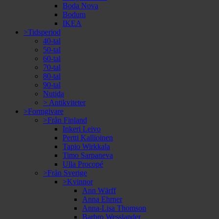
Boda Nova
Bodum
IKEA
>Tidsperiod
40-tal
50-tal
60-tal
70-tal
80-tal
90-tal
Nutida
> Antikviteter
>Formgivare
>Från Finland
Inkeri Leivo
Pertti Kallioinen
Tapio Wirkkala
Timo Sarpaneva
Ulla Procopé
>Från Sverige
>Kvinnor
Ann Wärff
Anna Ehrner
Anna-Lisa Thomson
Barbro Wesslander