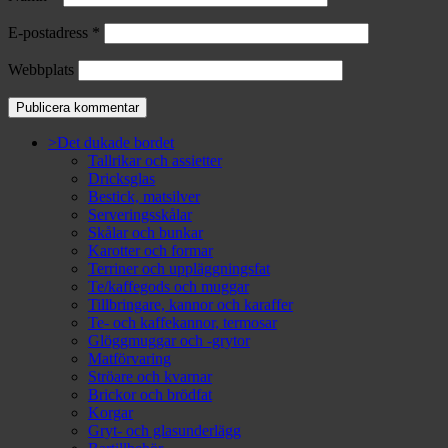
E-postadress
*
Webbplats
>Det dukade bordet
Tallrikar och assietter
Dricksglas
Bestick, matsilver
Serveringsskålar
Skålar och bunkar
Karotter och formar
Terriner och uppläggningsfat
Te/kaffegods och muggar
Tillbringare, kannor och karaffer
Te- och kaffekannor, termosar
Glöggmuggar och -grytor
Matförvaring
Ströare och kvarnar
Brickor och brödfat
Korgar
Gryt- och glasunderlägg