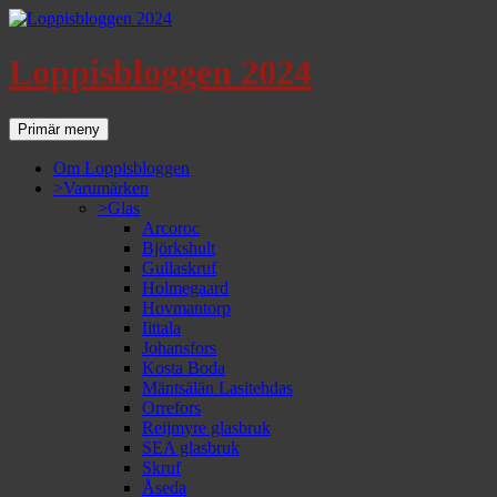
Loppisbloggen 2024
Sök
Gå
Primär meny
till
innehåll
Om Loppisbloggen
>Varumärken
>Glas
Arcoroc
Björkshult
Gullaskruf
Holmegaard
Hovmantorp
Iittala
Johansfors
Kosta Boda
Mäntsälän Lasitehdas
Orrefors
Reijmyre glasbruk
SEA glasbruk
Skruf
Åseda