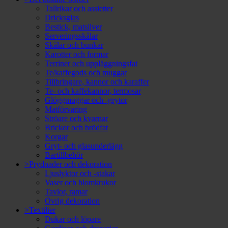
Tallrikar och assietter
Dricksglas
Bestick, matsilver
Serveringsskålar
Skålar och bunkar
Karotter och formar
Terriner och uppläggningsfat
Te/kaffegods och muggar
Tillbringare, kannor och karaffer
Te- och kaffekannor, termosar
Glöggmuggar och -grytor
Matförvaring
Ströare och kvarnar
Brickor och brödfat
Korgar
Gryt- och glasunderlägg
Bartillbehör
>Prydnader och dekoration
Ljuslyktor och -stakar
Vaser och blomkrukor
Tavlor, ramar
Övrig dekoration
>Textilier
Dukar och löpare