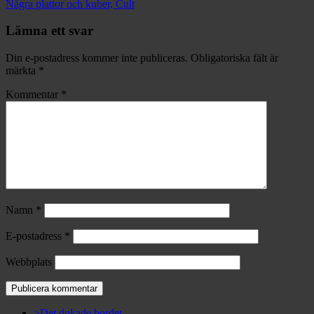
Några plattor och kuber, Cult
Lämna ett svar
Din e-postadress kommer inte publiceras.
Obligatoriska fält är
märkta
*
Kommentar
*
Namn
*
E-postadress
*
Webbplats
>Det dukade bordet