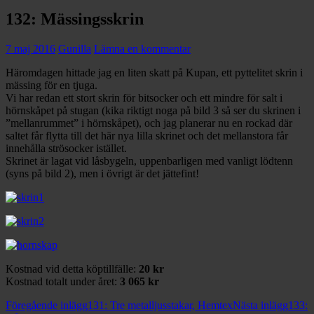
132: Mässingsskrin
7 maj 2016
Gunilla
Lämna en kommentar
Häromdagen hittade jag en liten skatt på Kupan, ett pyttelitet skrin i
mässing för en tjuga.
Vi har redan ett stort skrin för bitsocker och ett mindre för salt i
hörnskåpet på stugan (kika riktigt noga på bild 3 så ser du skrinen i
”mellanrummet” i hörnskåpet), och jag planerar nu en rockad där
saltet får flytta till det här nya lilla skrinet och det mellanstora får
innehålla strösocker istället.
Skrinet är lagat vid låsbygeln, uppenbarligen med vanligt lödtenn
(syns på bild 2), men i övrigt är det jättefint!
Kostnad vid detta köptillfälle:
20 kr
Kostnad totalt under året:
3 065 kr
Inläggsnavigering
Föregående inlägg
131: Tre metalljusstakar, Hemtex
Nästa inlägg
133: