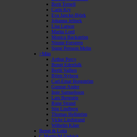
Berit Ternell
Carin Kry
Eva Jancke-Björk
Johanna Jelinek
Lisa Larson
Marita Lord
Monica Backström
Ninnie Forsgren
Signe Persson Melin
>Män
Arthur Percy
Bengt Edenfalk
Bertil Vallien
Björn Nyberg
Carl-Einar Borgström
Gunnar Ander
Inge Samuelsson
Lars Bergstén
Rune Strand
Stig Lindberg
Thomas Hellström
Vicke Lindstrand
Wilhelm Kåge
Bengt & Lotta
C Martin/M Elebäck