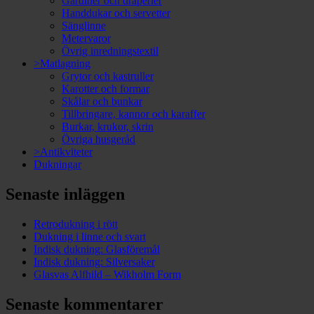
Gardiner och draperier
Handdukar och servetter
Sänglinne
Metervaror
Övrig inredningstextil
>Matlagning
Grytor och kastruller
Karotter och formar
Skålar och bunkar
Tillbringare, kannor och karaffer
Burkar, krukor, skrin
Övriga husgeråd
>Antikviteter
Dukningar
Senaste inläggen
Retrodukning i rött
Dukning i linne och svart
Indisk dukning: Glasföremål
Indisk dukning: Silversaker
Glasvas Alfhild – Wikholm Form
Senaste kommentarer