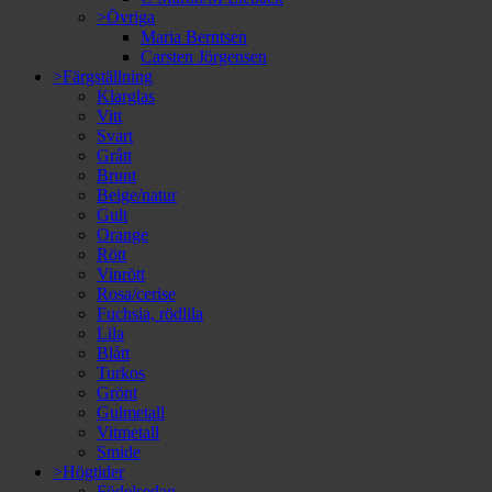
>Övriga
Maria Berntsen
Carsten Jörgensen
>Färgställning
Klarglas
Vitt
Svart
Grått
Brunt
Beige/natur
Gult
Orange
Rött
Vinrött
Rosa/cerise
Fuchsia, rödlila
Lila
Blått
Turkos
Grönt
Gulmetall
Vitmetall
Smide
>Högtider
Födelsedag