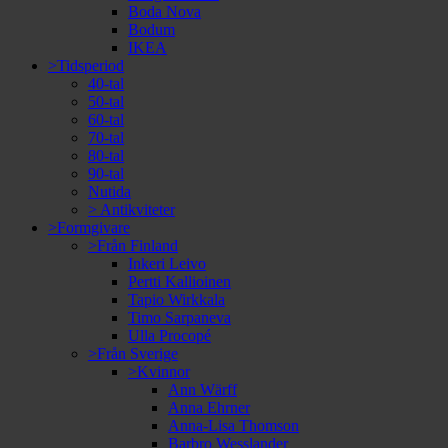
Boda Nova
Bodum
IKEA
>Tidsperiod
40-tal
50-tal
60-tal
70-tal
80-tal
90-tal
Nutida
> Antikviteter
>Formgivare
>Från Finland
Inkeri Leivo
Pertti Kallioinen
Tapio Wirkkala
Timo Sarpaneva
Ulla Procopé
>Från Sverige
>Kvinnor
Ann Wärff
Anna Ehrner
Anna-Lisa Thomson
Barbro Wesslander