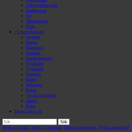
Alla hjärtans dag
Halloween
Jul
Midsommar
Påsk
>Ursprungsland
Sverige
Norge
Danmark
Finland
Storbritannien
Frankrike
Tyskland
Spanien
Italien
Schweiz
Polen
Tjeckoslovakien
Japan
Kina
Tusen saker ut!
Sök
efter:
Burkar, krukor, skrin
,
Gulmetall
,
Övrig dekoration
,
Övriga husgeråd