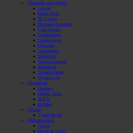
>Keramik och porslin
Arabia
Boda Shop
Bo Fajans
Bromma Keramik
Cult Design
Guldkroken
Gustavsberg
Höganäs
Langenthal
Mariehult
Nittsjö keramik
Rörstrand
Upsala-Ekeby
Westerwald
>Hemtextil
Hemtex
Himla, Spira
IKEA
Indiska
>Metall
Ystad Metall
>Mångsysslare
Alessi
Bengt & Lotta