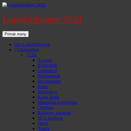
Loppisbloggen 2024
Sök
Gå
Primär meny
till
innehåll
Om Loppisbloggen
>Varumärken
>Glas
Arcoroc
Björkshult
Gullaskruf
Holmegaard
Hovmantorp
Iittala
Johansfors
Kosta Boda
Mäntsälän Lasitehdas
Orrefors
Reijmyre glasbruk
SEA glasbruk
Skruf
Åseda