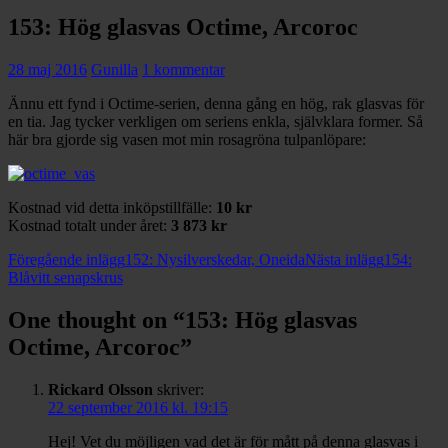
153: Hög glasvas Octime, Arcoroc
28 maj 2016
Gunilla
1 kommentar
Ännu ett fynd i Octime-serien, denna gång en hög, rak glasvas för
en tia. Jag tycker verkligen om seriens enkla, självklara former. Så
här bra gjorde sig vasen mot min rosagröna tulpanlöpare:
Kostnad vid detta inköpstillfälle:
10 kr
Kostnad totalt under året:
3 873 kr
Inläggsnavigering
Föregående inlägg
152: Nysilverskedar, Oneida
Nästa inlägg
154:
Blåvitt senapskrus
One thought on “153: Hög glasvas
Octime, Arcoroc”
Rickard Olsson
skriver:
22 september 2016 kl. 19:15
Hej! Vet du möjligen vad det är för mått på denna glasvas i