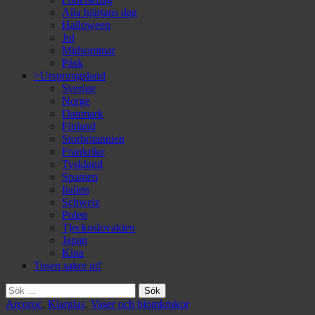
Alla hjärtans dag
Halloween
Jul
Midsommar
Påsk
>Ursprungsland
Sverige
Norge
Danmark
Finland
Storbritannien
Frankrike
Tyskland
Spanien
Italien
Schweiz
Polen
Tjeckoslovakien
Japan
Kina
Tusen saker ut!
Sök
efter:
Arcoroc
,
Klarglas
,
Vaser och blomkrukor