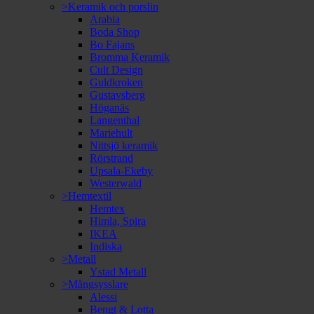
>Keramik och porslin
Arabia
Boda Shop
Bo Fajans
Bromma Keramik
Cult Design
Guldkroken
Gustavsberg
Höganäs
Langenthal
Mariehult
Nittsjö keramik
Rörstrand
Upsala-Ekeby
Westerwald
>Hemtextil
Hemtex
Himla, Spira
IKEA
Indiska
>Metall
Ystad Metall
>Mångsysslare
Alessi
Bengt & Lotta