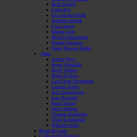
Berit Ternell
Carin Kry
Eva Jancke-Björk
Johanna Jelinek
Lisa Larson
Marita Lord
Monica Backström
Ninnie Forsgren
Signe Persson Melin
>Män
Arthur Percy
Bengt Edenfalk
Bertil Vallien
Björn Nyberg
Carl-Einar Borgström
Gunnar Ander
Inge Samuelsson
Lars Bergstén
Rune Strand
Stig Lindberg
Thomas Hellström
Vicke Lindstrand
Wilhelm Kåge
Bengt & Lotta
C Martin/M Elebäck