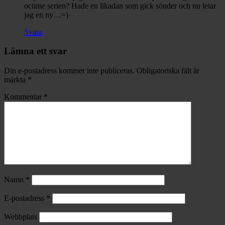
octime serien? Hade en likadan som gick sönder och nu letar
jag en ny…=)
Svara
Lämna ett svar
Din e-postadress kommer inte publiceras.
Obligatoriska fält är
märkta
*
Kommentar
*
Namn
*
E-postadress
*
Webbplats