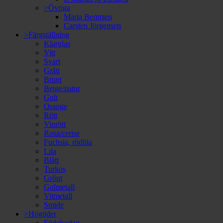
>Övriga
Maria Berntsen
Carsten Jörgensen
>Färgställning
Klarglas
Vitt
Svart
Grått
Brunt
Beige/natur
Gult
Orange
Rött
Vinrött
Rosa/cerise
Fuchsia, rödlila
Lila
Blått
Turkos
Grönt
Gulmetall
Vitmetall
Smide
>Högtider
Födelsedag