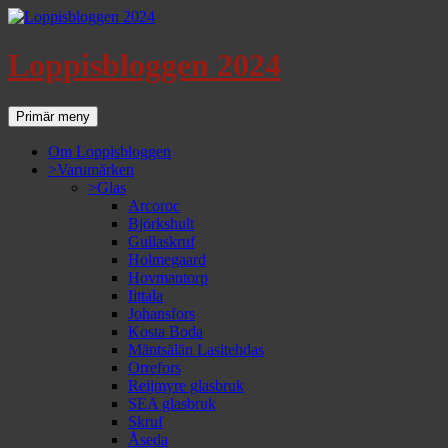
Loppisbloggen 2024
Sök
Gå
Primär meny
till
innehåll
Om Loppisbloggen
>Varumärken
>Glas
Arcoroc
Björkshult
Gullaskruf
Holmegaard
Hovmantorp
Iittala
Johansfors
Kosta Boda
Mäntsälän Lasitehdas
Orrefors
Reijmyre glasbruk
SEA glasbruk
Skruf
Åseda