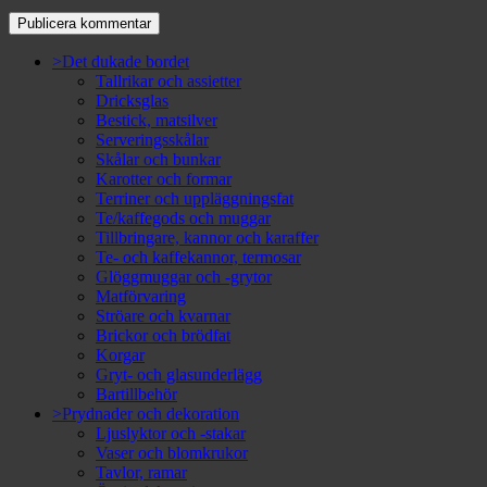
>Det dukade bordet
Tallrikar och assietter
Dricksglas
Bestick, matsilver
Serveringsskålar
Skålar och bunkar
Karotter och formar
Terriner och uppläggningsfat
Te/kaffegods och muggar
Tillbringare, kannor och karaffer
Te- och kaffekannor, termosar
Glöggmuggar och -grytor
Matförvaring
Ströare och kvarnar
Brickor och brödfat
Korgar
Gryt- och glasunderlägg
Bartillbehör
>Prydnader och dekoration
Ljuslyktor och -stakar
Vaser och blomkrukor
Tavlor, ramar