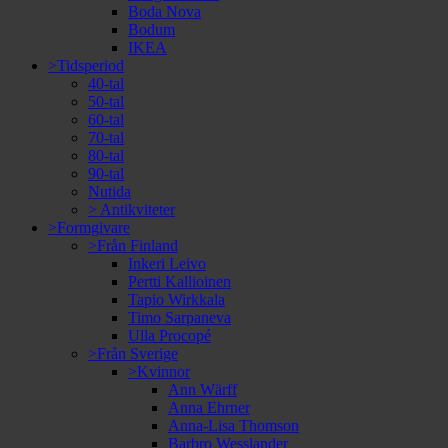
Boda Nova
Bodum
IKEA
>Tidsperiod
40-tal
50-tal
60-tal
70-tal
80-tal
90-tal
Nutida
> Antikviteter
>Formgivare
>Från Finland
Inkeri Leivo
Pertti Kallioinen
Tapio Wirkkala
Timo Sarpaneva
Ulla Procopé
>Från Sverige
>Kvinnor
Ann Wärff
Anna Ehrner
Anna-Lisa Thomson
Barbro Wesslander