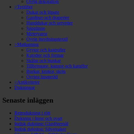
Övrig dekoration
>Textilier
Dukar och löpare
Gardiner och draperier
Handdukar och servetter
Sänglinne
Metervaror
Övrig inredningstextil
>Matlagning
Grytor och kastruller
Karotter och formar
Skålar och bunkar
Tillbringare, kannor och karaffer
Burkar, krukor, skrin
Övriga husgeråd
>Antikviteter
Dukningar
Senaste inläggen
Retrodukning i rött
Dukning i linne och svart
Indisk dukning: Glasföremål
Indisk dukning: Silversaker