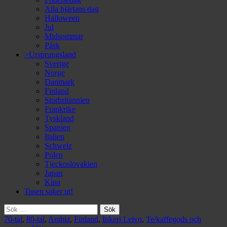
Alla hjärtans dag
Halloween
Jul
Midsommar
Påsk
>Ursprungsland
Sverige
Norge
Danmark
Finland
Storbritannien
Frankrike
Tyskland
Spanien
Italien
Schweiz
Polen
Tjeckoslovakien
Japan
Kina
Tusen saker ut!
Sök
efter:
70-tal
,
80-tal
,
Arabia
,
Finland
,
Inkeri Leivo
,
Te/kaffegods och