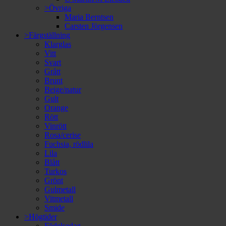
>Övriga
Maria Berntsen
Carsten Jörgensen
>Färgställning
Klarglas
Vitt
Svart
Grått
Brunt
Beige/natur
Gult
Orange
Rött
Vinrött
Rosa/cerise
Fuchsia, rödlila
Lila
Blått
Turkos
Grönt
Gulmetall
Vitmetall
Smide
>Högtider
Födelsedag