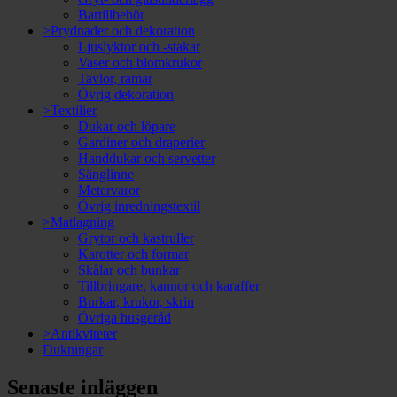
Bartillbehör
>Prydnader och dekoration
Ljuslyktor och -stakar
Vaser och blomkrukor
Tavlor, ramar
Övrig dekoration
>Textilier
Dukar och löpare
Gardiner och draperier
Handdukar och servetter
Sänglinne
Metervaror
Övrig inredningstextil
>Matlagning
Grytor och kastruller
Karotter och formar
Skålar och bunkar
Tillbringare, kannor och karaffer
Burkar, krukor, skrin
Övriga husgeråd
>Antikviteter
Dukningar
Senaste inläggen