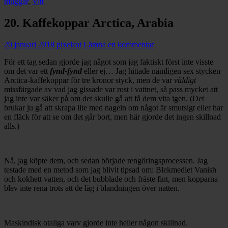
muggar
,
Vitt
20. Kaffekoppar Arctica, Arabia
20 januari 2018
pixelcat
Lämna en kommentar
För ett tag sedan gjorde jag något som jag faktiskt först inte visste
om det var ett
fynd-fynd
eller ej… Jag hittade nämligen sex stycken
Arctica-kaffekoppar för tre kronor styck, men de var
väldigt
missfärgade av vad jag gissade var rost i vattnet, så pass mycket att
jag inte var säker på om det skulle gå att få dem vita igen. (Det
brukar ju gå att skrapa lite med nageln om något är smutsigt eller har
en fläck för att se om det går bort, men här gjorde det ingen skillnad
alls.)
Nå, jag köpte dem, och sedan började rengöringsprocessen. Jag
testade med en metod som jag blivit tipsad om: Blekmedlet Vanish
och kokhett vatten, och det bubblade och fräste fint, men kopparna
blev inte rena trots att de låg i blandningen över natten.
Maskindisk otaliga varv gjorde inte heller någon skillnad.