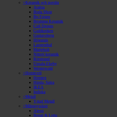
>Keramik och porslin
Arabia
Boda Shop
Bo Fajans
Bromma Keramik
Cult Design
Guldkroken
Gustavsberg
Höganäs
Langenthal
Mariehult
Nittsjö keramik
Rörstrand
Upsala-Ekeby
Westerwald
>Hemtextil
Hemtex
Himla, Spira
IKEA
Indiska
>Metall
Ystad Metall
>Mångsysslare
Alessi
Bengt & Lotta