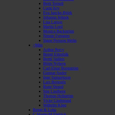
Berit Ternell
Carin Kry
Eva Jancke-Björk
Johanna Jelinek
Lisa Larson
Marita Lord
Monica Backström
Ninnie Forsgren
Signe Persson Melin
>Män
Arthur Percy
Bengt Edenfalk
Bertil Vallien
Björn Nyberg
Carl-Einar Borgström
Gunnar Ander
Inge Samuelsson
Lars Bergstén
Rune Strand
Stig Lindberg
Thomas Hellström
Vicke Lindstrand
Wilhelm Kåge
Bengt & Lotta
C Martin/M Elebäck