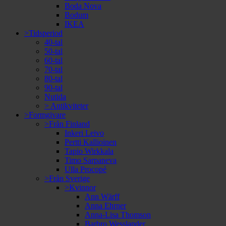
Boda Nova
Bodum
IKEA
>Tidsperiod
40-tal
50-tal
60-tal
70-tal
80-tal
90-tal
Nutida
> Antikviteter
>Formgivare
>Från Finland
Inkeri Leivo
Pertti Kallioinen
Tapio Wirkkala
Timo Sarpaneva
Ulla Procopé
>Från Sverige
>Kvinnor
Ann Wärff
Anna Ehrner
Anna-Lisa Thomson
Barbro Wesslander