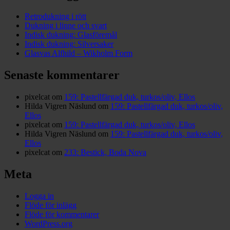
Retrodukning i rött
Dukning i linne och svart
Indisk dukning: Glasföremål
Indisk dukning: Silversaker
Glasvas Alfhild – Wikholm Form
Senaste kommentarer
pixelcat
om
159: Pastellfärgad duk, turkos/oliv, Ellos
Hilda Vigren Näslund
om
159: Pastellfärgad duk, turkos/oliv,
Ellos
pixelcat
om
159: Pastellfärgad duk, turkos/oliv, Ellos
Hilda Vigren Näslund
om
159: Pastellfärgad duk, turkos/oliv,
Ellos
pixelcat
om
233: Bestick, Boda Nova
Meta
Logga in
Flöde för inlägg
Flöde för kommentarer
WordPress.org