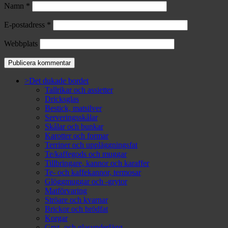
Namn
*
E-postadress
*
Webbplats
>Det dukade bordet
Tallrikar och assietter
Dricksglas
Bestick, matsilver
Serveringsskålar
Skålar och bunkar
Karotter och formar
Terriner och uppläggningsfat
Te/kaffegods och muggar
Tillbringare, kannor och karaffer
Te- och kaffekannor, termosar
Glöggmuggar och -grytor
Matförvaring
Ströare och kvarnar
Brickor och brödfat
Korgar
Gryt- och glasunderlägg