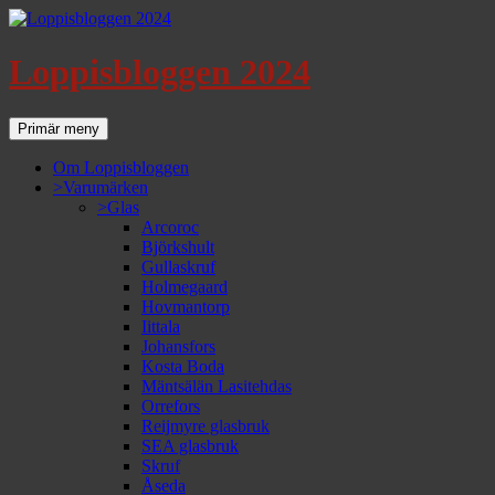
Loppisbloggen 2024
Sök
Gå
Primär meny
till
innehåll
Om Loppisbloggen
>Varumärken
>Glas
Arcoroc
Björkshult
Gullaskruf
Holmegaard
Hovmantorp
Iittala
Johansfors
Kosta Boda
Mäntsälän Lasitehdas
Orrefors
Reijmyre glasbruk
SEA glasbruk
Skruf
Åseda