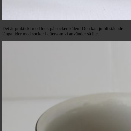
Det är praktiskt med lock på sockerskålen! Den kan ju bli stående
långa tider med socker i eftersom vi använder så lite.