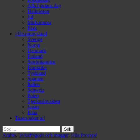
Alla hjärtans dag
Halloween
Jul
Midsommar
Påsk
>Ursprungsland
Sverige
Norge
Danmark
Finland
Storbritannien
Frankrike
Tyskland
Spanien
Italien
Schweiz
Polen
Tjeckoslovakien
Japan
Kina
Tusen saker ut!
Sök
efter:
Arabia
,
Te/kaffegods och muggar
,
Ulla Procopé