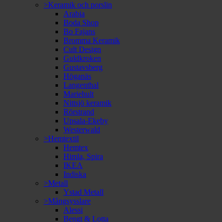
>Keramik och porslin
Arabia
Boda Shop
Bo Fajans
Bromma Keramik
Cult Design
Guldkroken
Gustavsberg
Höganäs
Langenthal
Mariehult
Nittsjö keramik
Rörstrand
Upsala-Ekeby
Westerwald
>Hemtextil
Hemtex
Himla, Spira
IKEA
Indiska
>Metall
Ystad Metall
>Mångsysslare
Alessi
Bengt & Lotta