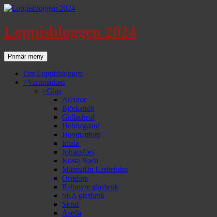
Loppisbloggen 2024
Sök
Gå
Primär meny
till
innehåll
Om Loppisbloggen
>Varumärken
>Glas
Arcoroc
Björkshult
Gullaskruf
Holmegaard
Hovmantorp
Iittala
Johansfors
Kosta Boda
Mäntsälän Lasitehdas
Orrefors
Reijmyre glasbruk
SEA glasbruk
Skruf
Åseda