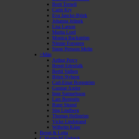
Berit Ternell
Carin Kry
Eva Jancke-Björk
Johanna Jelinek
Lisa Larson
Marita Lord
Monica Backström
Ninnie Forsgren
Signe Persson Melin
>Män
Arthur Percy
Bengt Edenfalk
Bertil Vallien
Björn Nyberg
Carl-Einar Borgström
Gunnar Ander
Inge Samuelsson
Lars Bergstén
Rune Strand
Stig Lindberg
Thomas Hellström
Vicke Lindstrand
Wilhelm Kåge
Bengt & Lotta
C Martin/M Elebäck