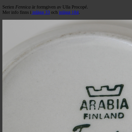
Serien
Fennica
är formgiven av Ulla Procopé.
Mer info finns i
inlägg 33
och
inlägg 184
.