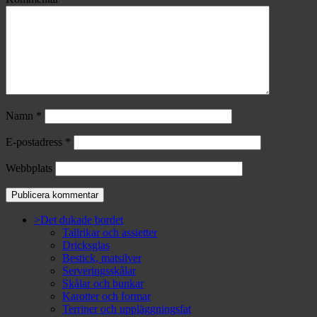
Namn
*
E-postadress
*
Webbplats
>Det dukade bordet
Tallrikar och assietter
Dricksglas
Bestick, matsilver
Serveringsskålar
Skålar och bunkar
Karotter och formar
Terriner och uppläggningsfat