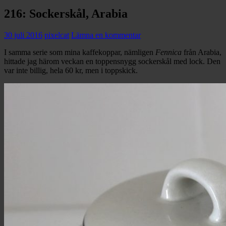
216: Sockerskål, Arabia
30 juli 2016
pixelcat
Lämna en kommentar
I samma serie som mina kaffekoppar, nämligen
Fennica
från Arabia,
hittade jag härom veckan en toppensnygg sockerskål med lock. Den
var inte billig, hela 60 kr, men i toppskick.