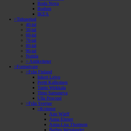
Boda Nova
Bodum
IKEA
>Tidsperiod
40-tal
50-tal
60-tal
70-tal
80-tal
90-tal
Nutida
> Antikviteter
>Formgivare
>Från Finland
Inkeri Leivo
Pertti Kallioinen
Tapio Wirkkala
Timo Sarpaneva
Ulla Procopé
>Från Sverige
>Kvinnor
Ann Wärff
Anna Ehrner
Anna-Lisa Thomson
Barbro Wesslander