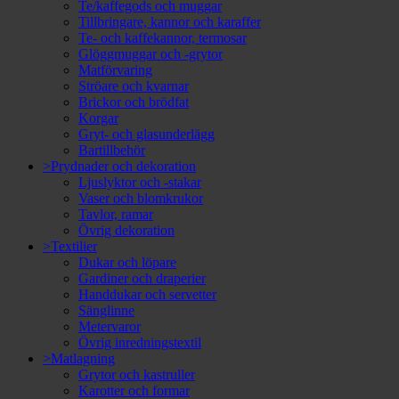
Te/kaffegods och muggar
Tillbringare, kannor och karaffer
Te- och kaffekannor, termosar
Glöggmuggar och -grytor
Matförvaring
Ströare och kvarnar
Brickor och brödfat
Korgar
Gryt- och glasunderlägg
Bartillbehör
>Prydnader och dekoration
Ljuslyktor och -stakar
Vaser och blomkrukor
Tavlor, ramar
Övrig dekoration
>Textilier
Dukar och löpare
Gardiner och draperier
Handdukar och servetter
Sänglinne
Metervaror
Övrig inredningstextil
>Matlagning
Grytor och kastruller
Karotter och formar