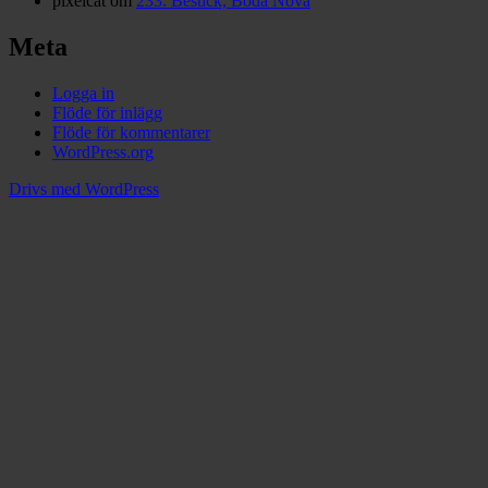
pixelcat
om
233: Bestick, Boda Nova
Meta
Logga in
Flöde för inlägg
Flöde för kommentarer
WordPress.org
Drivs med WordPress