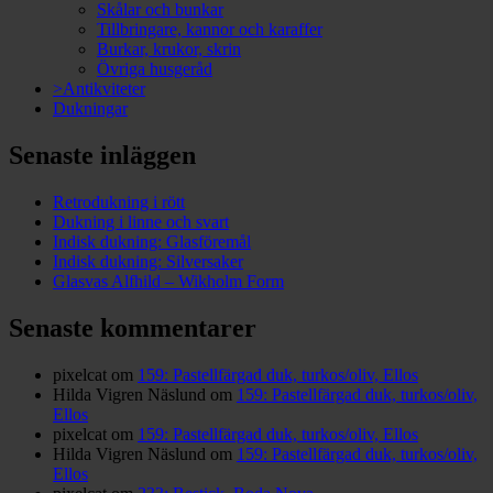
Skålar och bunkar
Tillbringare, kannor och karaffer
Burkar, krukor, skrin
Övriga husgeråd
>Antikviteter
Dukningar
Senaste inläggen
Retrodukning i rött
Dukning i linne och svart
Indisk dukning: Glasföremål
Indisk dukning: Silversaker
Glasvas Alfhild – Wikholm Form
Senaste kommentarer
pixelcat
om
159: Pastellfärgad duk, turkos/oliv, Ellos
Hilda Vigren Näslund
om
159: Pastellfärgad duk, turkos/oliv,
Ellos
pixelcat
om
159: Pastellfärgad duk, turkos/oliv, Ellos
Hilda Vigren Näslund
om
159: Pastellfärgad duk, turkos/oliv,
Ellos