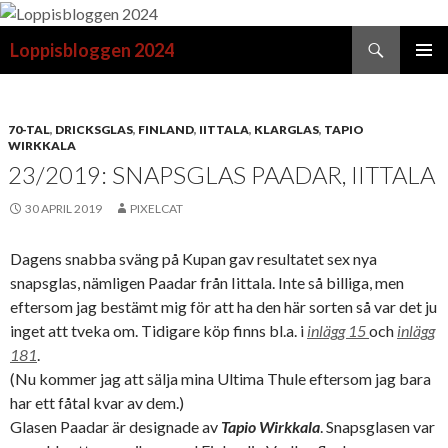
Sök
Loppisbloggen 2024
GÅ
PRIMÄR
TILL
MENY
INNEHÅLL
70-TAL
,
DRICKSGLAS
,
FINLAND
,
IITTALA
,
KLARGLAS
,
TAPIO
WIRKKALA
23/2019: SNAPSGLAS PAADAR, IITTALA
30 APRIL 2019
PIXELCAT
Dagens snabba sväng på Kupan gav resultatet sex nya
snapsglas, nämligen Paadar från Iittala. Inte så billiga, men
eftersom jag bestämt mig för att ha den här sorten så var det ju
inget att tveka om. Tidigare köp finns bl.a. i
inlägg 15
och
inlägg
181
.
(Nu kommer jag att sälja mina Ultima Thule eftersom jag bara
har ett fåtal kvar av dem.)
Glasen Paadar är designade av
Tapio Wirkkala
. Snapsglasen var