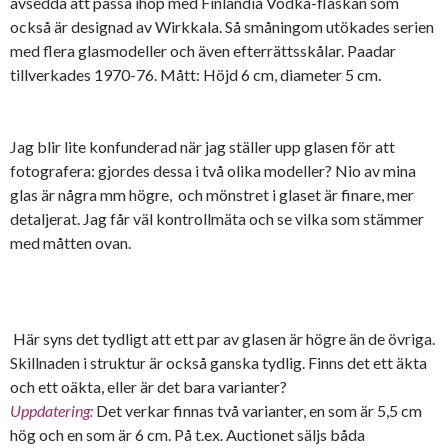
avsedda att passa ihop med Finlandia Vodka-flaskan som
också är designad av Wirkkala. Så småningom utökades serien
med flera glasmodeller och även efterrättsskålar. Paadar
tillverkades 1970-76. Mått: Höjd 6 cm, diameter 5 cm.
Jag blir lite konfunderad när jag ställer upp glasen för att
fotografera: gjordes dessa i två olika modeller? Nio av mina
glas är några mm högre, och mönstret i glaset är finare, mer
detaljerat. Jag får väl kontrollmäta och se vilka som stämmer
med måtten ovan.
Här syns det tydligt att ett par av glasen är högre än de övriga.
Skillnaden i struktur är också ganska tydlig. Finns det ett äkta
och ett oäkta, eller är det bara varianter?
Uppdatering:
Det verkar finnas två varianter, en som är 5,5 cm
hög och en som är 6 cm. På t.ex. Auctionet säljs båda