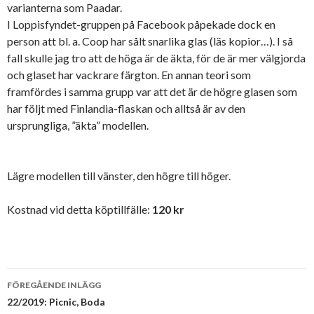
varianterna som Paadar.
I Loppisfyndet-gruppen på Facebook påpekade dock en
person att bl. a. Coop har sålt snarlika glas (läs kopior…). I så
fall skulle jag tro att de höga är de äkta, för de är mer välgjorda
och glaset har vackrare färgton. En annan teori som
framfördes i samma grupp var att det är de högre glasen som
har följt med Finlandia-flaskan och alltså är av den
ursprungliga, ”äkta” modellen.
Lägre modellen till vänster, den högre till höger.
Kostnad vid detta köptillfälle:
120 kr
Inläggsnavigering
FÖREGÅENDE INLÄGG
22/2019: Picnic, Boda