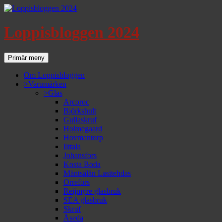
Loppisbloggen 2024
Sök
Gå
Primär meny
till
innehåll
Om Loppisbloggen
>Varumärken
>Glas
Arcoroc
Björkshult
Gullaskruf
Holmegaard
Hovmantorp
Iittala
Johansfors
Kosta Boda
Mäntsälän Lasitehdas
Orrefors
Reijmyre glasbruk
SEA glasbruk
Skruf
Åseda