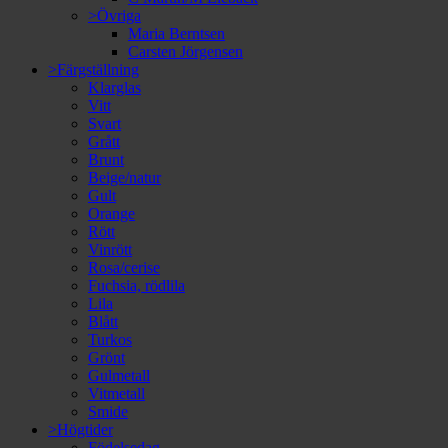
>Övriga
Maria Berntsen
Carsten Jörgensen
>Färgställning
Klarglas
Vitt
Svart
Grått
Brunt
Beige/natur
Gult
Orange
Rött
Vinrött
Rosa/cerise
Fuchsia, rödlila
Lila
Blått
Turkos
Grönt
Gulmetall
Vitmetall
Smide
>Högtider
Födelsedag