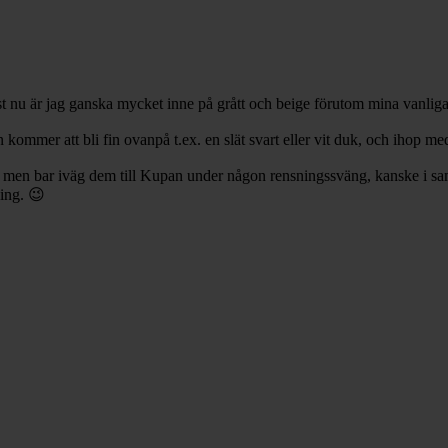
st nu är jag ganska mycket inne på grått och beige förutom mina vanliga 
 kommer att bli fin ovanpå t.ex. en slät svart eller vit duk, och ihop med 
EA, men bar iväg dem till Kupan under någon rensningssväng, kanske i sa
ing. 😉