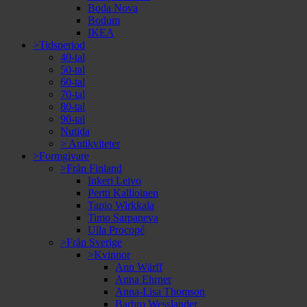
Boda Nova
Bodum
IKEA
>Tidsperiod
40-tal
50-tal
60-tal
70-tal
80-tal
90-tal
Nutida
> Antikviteter
>Formgivare
>Från Finland
Inkeri Leivo
Pertti Kallioinen
Tapio Wirkkala
Timo Sarpaneva
Ulla Procopé
>Från Sverige
>Kvinnor
Ann Wärff
Anna Ehrner
Anna-Lisa Thomson
Barbro Wesslander