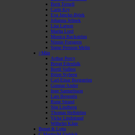
Berit Ternell
Carin Kry
Eva Jancke-Björk
Johanna Jelinek
Lisa Larson
Marita Lord
Monica Backström
Ninnie Forsgren
Signe Persson Melin
>Män
Arthur Percy
Bengt Edenfalk
Bertil Vallien
Björn Nyberg
Carl-Einar Borgström
Gunnar Ander
Inge Samuelsson
Lars Bergstén
Rune Strand
Stig Lindberg
Thomas Hellström
Vicke Lindstrand
Wilhelm Kåge
Bengt & Lotta
C Martin/M Elebäck