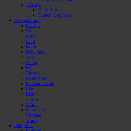
>Övriga
Maria Berntsen
Carsten Jörgensen
>Färgställning
Klarglas
Vitt
Svart
Grått
Brunt
Beige/natur
Gult
Orange
Rött
Vinrött
Rosa/cerise
Fuchsia, rödlila
Lila
Blått
Turkos
Grönt
Gulmetall
Vitmetall
Smide
>Högtider
Födelsedag