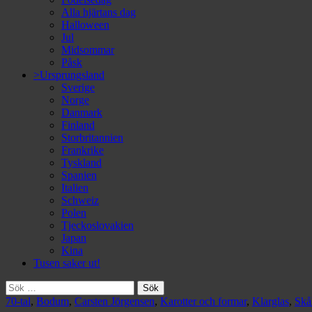
Alla hjärtans dag
Halloween
Jul
Midsommar
Påsk
>Ursprungsland
Sverige
Norge
Danmark
Finland
Storbritannien
Frankrike
Tyskland
Spanien
Italien
Schweiz
Polen
Tjeckoslovakien
Japan
Kina
Tusen saker ut!
Sök
efter:
70-tal
,
Bodum
,
Carsten Jörgensen
,
Karotter och formar
,
Klarglas
,
Skå