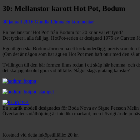
30: Mellanstor karott Hot Pot, Bodum
30 januari 2016
Gunilla
Lämna en kommentar
En mellanstor ’Hot Pot’ från Bodum för 20 kr är väl ett fynd?
Det tycker i alla fall jag. HotPot-serien är designad 1975 av Carsten
Egentligen ska Bodum-formen ha ett korkunderlägg, precis som den f
(Om det är någon som har ägt en Hot Pot men haft otur med den så att 
Tvillingen till den här formen finns redan i ett skåp här hemma, och de
det ska jag absolut göra vid tillfälle. Något slags gratäng kanske?
En snarlik modell designades för Boda Nova av Signe Persson Melin i b
Överkantens utåtböjning är inte lika markant, men i övrigt är de ju näs
Kostnad vid detta inköpstillfälle: 20 kr.