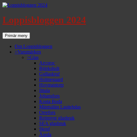
Loppisbloggen 2024
Sök
Gå
Primär meny
till
innehåll
Om Loppisbloggen
>Varumärken
>Glas
Arcoroc
Björkshult
Gullaskruf
Holmegaard
Hovmantorp
Iittala
Johansfors
Kosta Boda
Mäntsälän Lasitehdas
Orrefors
Reijmyre glasbruk
SEA glasbruk
Skruf
Åseda