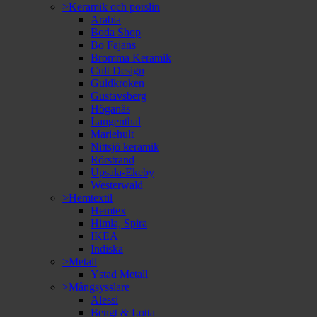
>Keramik och porslin
Arabia
Boda Shop
Bo Fajans
Bromma Keramik
Cult Design
Guldkroken
Gustavsberg
Höganäs
Langenthal
Mariehult
Nittsjö keramik
Rörstrand
Upsala-Ekeby
Westerwald
>Hemtextil
Hemtex
Himla, Spira
IKEA
Indiska
>Metall
Ystad Metall
>Mångsysslare
Alessi
Bengt & Lotta