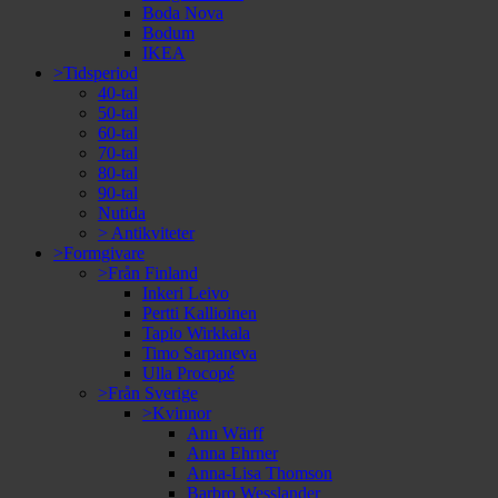
Boda Nova
Bodum
IKEA
>Tidsperiod
40-tal
50-tal
60-tal
70-tal
80-tal
90-tal
Nutida
> Antikviteter
>Formgivare
>Från Finland
Inkeri Leivo
Pertti Kallioinen
Tapio Wirkkala
Timo Sarpaneva
Ulla Procopé
>Från Sverige
>Kvinnor
Ann Wärff
Anna Ehrner
Anna-Lisa Thomson
Barbro Wesslander