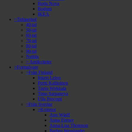
Boda Nova
Bodum
IKEA
>Tidsperiod
40-tal
50-tal
60-tal
70-tal
80-tal
90-tal
Nutida
> Antikviteter
>Formgivare
>Från Finland
Inkeri Leivo
Pertti Kallioinen
Tapio Wirkkala
Timo Sarpaneva
Ulla Procopé
>Från Sverige
>Kvinnor
Ann Wärff
Anna Ehrner
Anna-Lisa Thomson
Barbro Wesslander