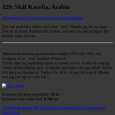
329: Skål Karelia, Arabia
20 november 2016
pixelcat
Lämna en kommentar
Den här praktiska skålen med små ”öron” hittade jag för en tjuga.
Den är ur serien
Karelia
från Arabia, och den var precis lagom för
en liten klase druvor.
Matservisen Karelia producerades mellan 1975 och 1981 och
designen är av Anja Jaatinen-Winqvist.
Tyvärr äger jag ingenting annat ur samma servis, så den får nog gå
vidare till försäljning igen. (Ungefär samtidigt som jag hittade denna
skål gick en likadan på Tradera för 49 kr, så jag bör nog få tillbaka
vad jag har lagt ut i alla fall.)
Kostnad vid detta köptillfälle:
20 kr
Kostnad totalt under året:
4 396 kr
Inläggsnavigering
Föregående inlägg
328: Julkruka
Nästa inlägg
330: Glöggmuggar,
Boda Shop