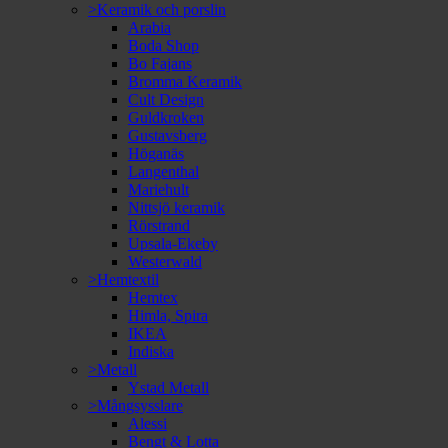
>Keramik och porslin
Arabia
Boda Shop
Bo Fajans
Bromma Keramik
Cult Design
Guldkroken
Gustavsberg
Höganäs
Langenthal
Mariehult
Nittsjö keramik
Rörstrand
Upsala-Ekeby
Westerwald
>Hemtextil
Hemtex
Himla, Spira
IKEA
Indiska
>Metall
Ystad Metall
>Mångsysslare
Alessi
Bengt & Lotta