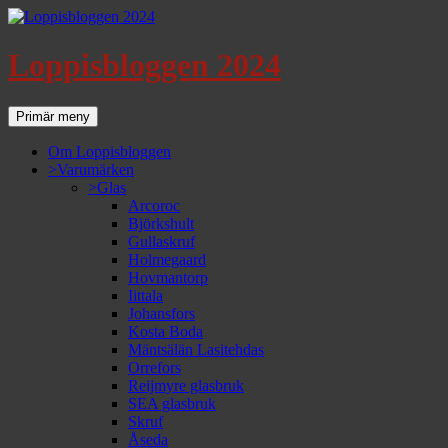
Loppisbloggen 2024
Sök
Gå
Primär meny
till
innehåll
Om Loppisbloggen
>Varumärken
>Glas
Arcoroc
Björkshult
Gullaskruf
Holmegaard
Hovmantorp
Iittala
Johansfors
Kosta Boda
Mäntsälän Lasitehdas
Orrefors
Reijmyre glasbruk
SEA glasbruk
Skruf
Åseda