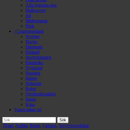
Alla hjärtans dag
Halloween
Jul
Midsommar
Påsk
>Ursprungsland
Sverige
Norge
Danmark
Finland
Storbritannien
Frankrike
Tyskland
Spanien
Italien
Schweiz
Polen
Tjeckoslovakien
Japan
Kina
Tusen saker ut!
Sök
efter:
70-tal
,
Arabia
,
Brunt
,
Finland
,
Serveringsskålar