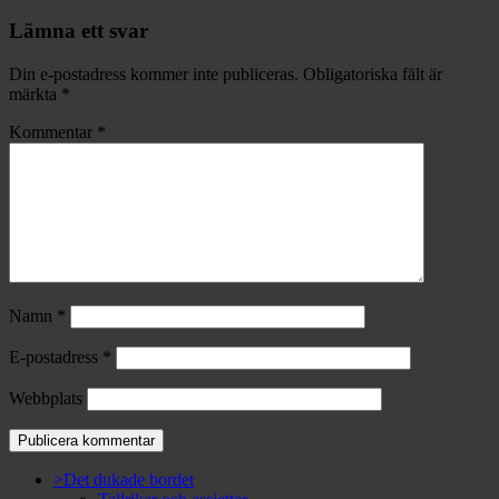
Lämna ett svar
Din e-postadress kommer inte publiceras.
Obligatoriska fält är
märkta
*
Kommentar
*
Namn
*
E-postadress
*
Webbplats
>Det dukade bordet