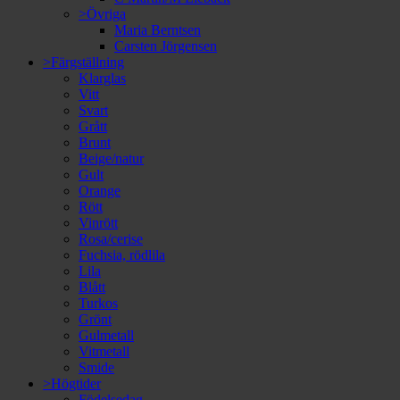
>Övriga
Maria Berntsen
Carsten Jörgensen
>Färgställning
Klarglas
Vitt
Svart
Grått
Brunt
Beige/natur
Gult
Orange
Rött
Vinrött
Rosa/cerise
Fuchsia, rödlila
Lila
Blått
Turkos
Grönt
Gulmetall
Vitmetall
Smide
>Högtider
Födelsedag