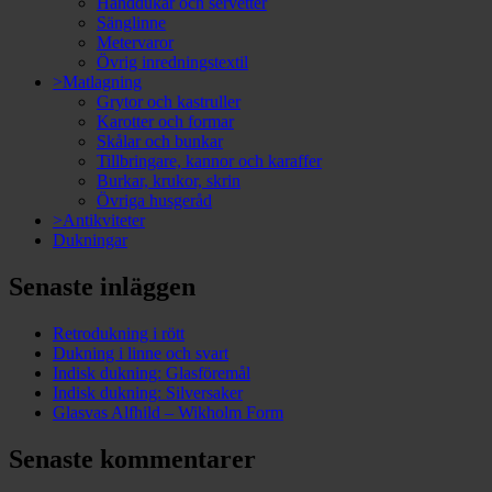
Handdukar och servetter
Sänglinne
Metervaror
Övrig inredningstextil
>Matlagning
Grytor och kastruller
Karotter och formar
Skålar och bunkar
Tillbringare, kannor och karaffer
Burkar, krukor, skrin
Övriga husgeråd
>Antikviteter
Dukningar
Senaste inläggen
Retrodukning i rött
Dukning i linne och svart
Indisk dukning: Glasföremål
Indisk dukning: Silversaker
Glasvas Alfhild – Wikholm Form
Senaste kommentarer