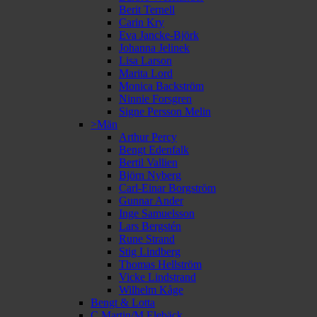
Berit Ternell
Carin Kry
Eva Jancke-Björk
Johanna Jelinek
Lisa Larson
Marita Lord
Monica Backström
Ninnie Forsgren
Signe Persson Melin
>Män
Arthur Percy
Bengt Edenfalk
Bertil Vallien
Björn Nyberg
Carl-Einar Borgström
Gunnar Ander
Inge Samuelsson
Lars Bergstén
Rune Strand
Stig Lindberg
Thomas Hellström
Vicke Lindstrand
Wilhelm Kåge
Bengt & Lotta
C Martin/M Elebäck