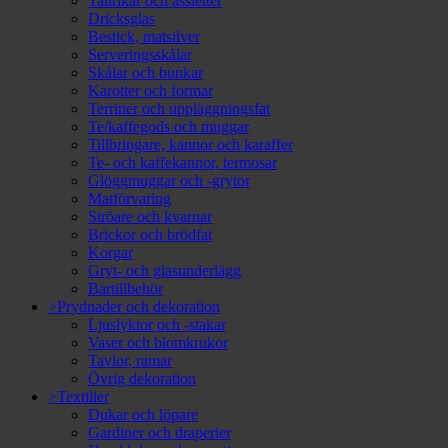
Tallrikar och assietter
Dricksglas
Bestick, matsilver
Serveringsskålar
Skålar och bunkar
Karotter och formar
Terriner och uppläggningsfat
Te/kaffegods och muggar
Tillbringare, kannor och karaffer
Te- och kaffekannor, termosar
Glöggmuggar och -grytor
Matförvaring
Ströare och kvarnar
Brickor och brödfat
Korgar
Gryt- och glasunderlägg
Bartillbehör
>Prydnader och dekoration
Ljuslyktor och -stakar
Vaser och blomkrukor
Tavlor, ramar
Övrig dekoration
>Textilier
Dukar och löpare
Gardiner och draperier