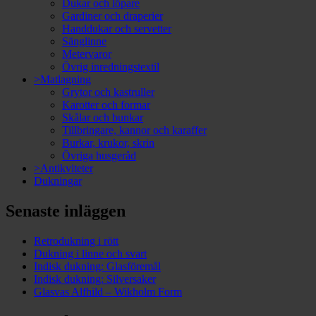
Dukar och löpare
Gardiner och draperier
Handdukar och servetter
Sänglinne
Metervaror
Övrig inredningstextil
>Matlagning
Grytor och kastruller
Karotter och formar
Skålar och bunkar
Tillbringare, kannor och karaffer
Burkar, krukor, skrin
Övriga husgeråd
>Antikviteter
Dukningar
Senaste inläggen
Retrodukning i rött
Dukning i linne och svart
Indisk dukning: Glasföremål
Indisk dukning: Silversaker
Glasvas Alfhild – Wikholm Form