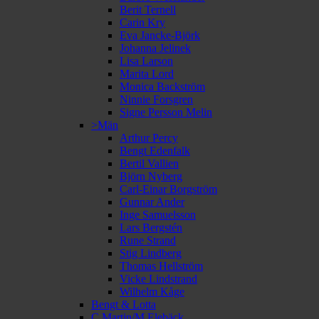
Berit Ternell
Carin Kry
Eva Jancke-Björk
Johanna Jelinek
Lisa Larson
Marita Lord
Monica Backström
Ninnie Forsgren
Signe Persson Melin
>Män
Arthur Percy
Bengt Edenfalk
Bertil Vallien
Björn Nyberg
Carl-Einar Borgström
Gunnar Ander
Inge Samuelsson
Lars Bergstén
Rune Strand
Stig Lindberg
Thomas Hellström
Vicke Lindstrand
Wilhelm Kåge
Bengt & Lotta
C Martin/M Elebäck