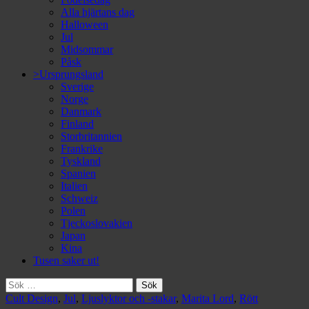
Alla hjärtans dag
Halloween
Jul
Midsommar
Påsk
>Ursprungsland
Sverige
Norge
Danmark
Finland
Storbritannien
Frankrike
Tyskland
Spanien
Italien
Schweiz
Polen
Tjeckoslovakien
Japan
Kina
Tusen saker ut!
Sök
efter:
Cult Design
,
Jul
,
Ljuslyktor och -stakar
,
Marita Lord
,
Rött