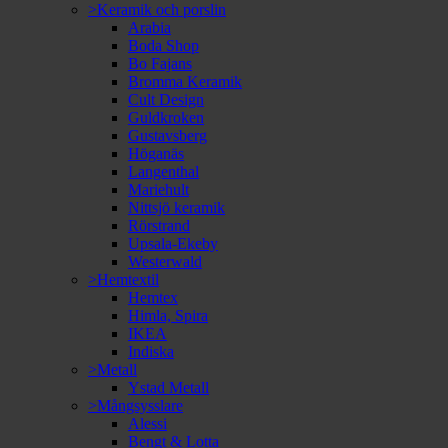
>Keramik och porslin
Arabia
Boda Shop
Bo Fajans
Bromma Keramik
Cult Design
Guldkroken
Gustavsberg
Höganäs
Langenthal
Mariehult
Nittsjö keramik
Rörstrand
Upsala-Ekeby
Westerwald
>Hemtextil
Hemtex
Himla, Spira
IKEA
Indiska
>Metall
Ystad Metall
>Mångsysslare
Alessi
Bengt & Lotta