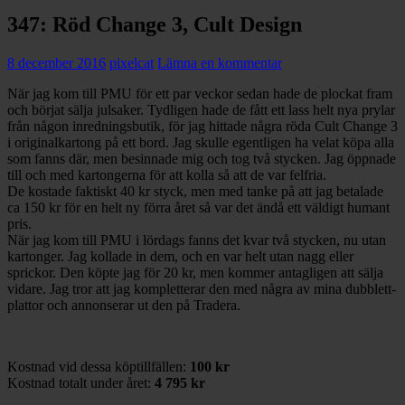
347: Röd Change 3, Cult Design
8 december 2016
pixelcat
Lämna en kommentar
När jag kom till PMU för ett par veckor sedan hade de plockat fram
och börjat sälja julsaker. Tydligen hade de fått ett lass helt nya prylar
från någon inredningsbutik, för jag hittade några röda Cult Change 3
i originalkartong på ett bord. Jag skulle egentligen ha velat köpa alla
som fanns där, men besinnade mig och tog två stycken. Jag öppnade
till och med kartongerna för att kolla så att de var felfria.
De kostade faktiskt 40 kr styck, men med tanke på att jag betalade
ca 150 kr för en helt ny förra året så var det ändå ett väldigt humant
pris.
När jag kom till PMU i lördags fanns det kvar två stycken, nu utan
kartonger. Jag kollade in dem, och en var helt utan nagg eller
sprickor. Den köpte jag för 20 kr, men kommer antagligen att sälja
vidare. Jag tror att jag kompletterar den med några av mina dubblett-
plattor och annonserar ut den på Tradera.
Kostnad vid dessa köptillfällen:
100 kr
Kostnad totalt under året:
4 795 kr