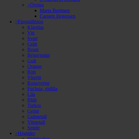
>Övriga
Maria Berntsen
Carsten Jörgensen
>Färgställning
Klarglas
Vitt
Svart
Grått
Brunt
Beige/natur
Gult
Orange
Rött
Vinrött
Rosa/cerise
Fuchsia, rödlila
Lila
Blått
Turkos
Grönt
Gulmetall
Vitmetall
Smide
>Högtider
Födelsedag