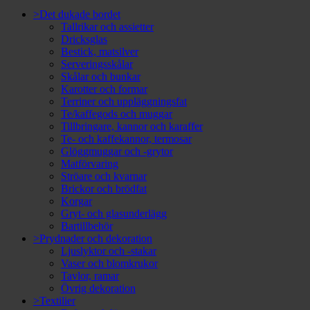
>Det dukade bordet
Tallrikar och assietter
Dricksglas
Bestick, matsilver
Serveringsskålar
Skålar och bunkar
Karotter och formar
Terriner och uppläggningsfat
Te/kaffegods och muggar
Tillbringare, kannor och karaffer
Te- och kaffekannor, termosar
Glöggmuggar och -grytor
Matförvaring
Ströare och kvarnar
Brickor och brödfat
Korgar
Gryt- och glasunderlägg
Bartillbehör
>Prydnader och dekoration
Ljuslyktor och -stakar
Vaser och blomkrukor
Tavlor, ramar
Övrig dekoration
>Textilier