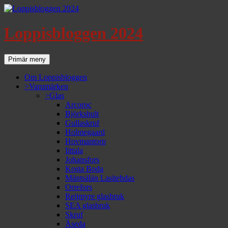
Loppisbloggen 2024
Sök
Gå
Primär meny
till
innehåll
Om Loppisbloggen
>Varumärken
>Glas
Arcoroc
Björkshult
Gullaskruf
Holmegaard
Hovmantorp
Iittala
Johansfors
Kosta Boda
Mäntsälän Lasitehdas
Orrefors
Reijmyre glasbruk
SEA glasbruk
Skruf
Åseda