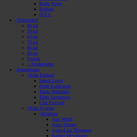
Boda Nova
Bodum
IKEA
>Tidsperiod
40-tal
50-tal
60-tal
70-tal
80-tal
90-tal
Nutida
> Antikviteter
>Formgivare
>Från Finland
Inkeri Leivo
Pertti Kallioinen
Tapio Wirkkala
Timo Sarpaneva
Ulla Procopé
>Från Sverige
>Kvinnor
Ann Wärff
Anna Ehrner
Anna-Lisa Thomson
Barbro Wesslander