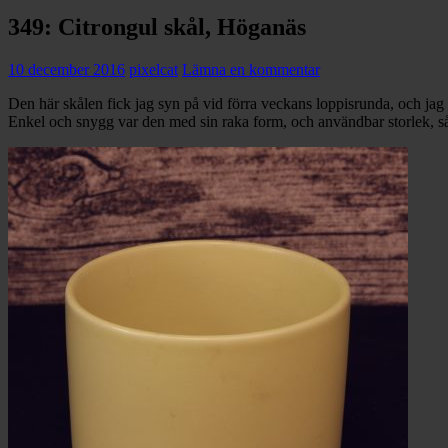
349: Citrongul skål, Höganäs
10 december 2016
pixelcat
Lämna en kommentar
Den här skålen fick jag syn på vid förra veckans loppisrunda, och ja
Enkel och snygg var den med sin raka form, och användbar storlek, så d