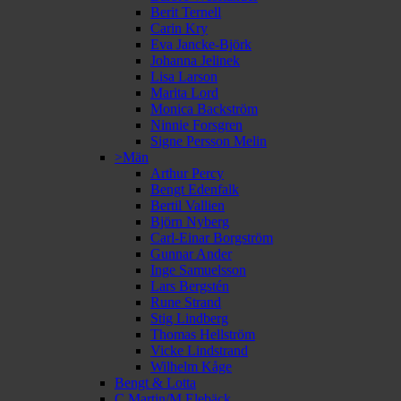
Berit Ternell
Carin Kry
Eva Jancke-Björk
Johanna Jelinek
Lisa Larson
Marita Lord
Monica Backström
Ninnie Forsgren
Signe Persson Melin
>Män
Arthur Percy
Bengt Edenfalk
Bertil Vallien
Björn Nyberg
Carl-Einar Borgström
Gunnar Ander
Inge Samuelsson
Lars Bergstén
Rune Strand
Stig Lindberg
Thomas Hellström
Vicke Lindstrand
Wilhelm Kåge
Bengt & Lotta
C Martin/M Elebäck