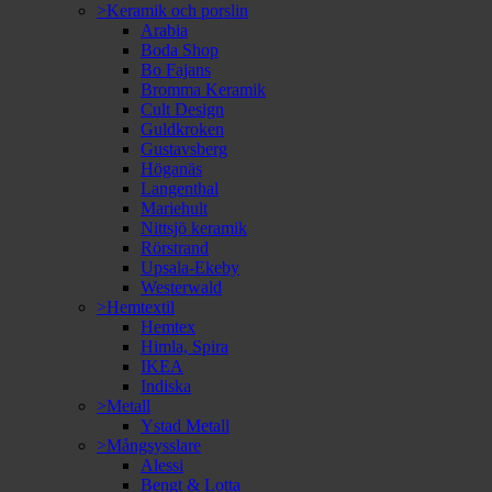
>Keramik och porslin
Arabia
Boda Shop
Bo Fajans
Bromma Keramik
Cult Design
Guldkroken
Gustavsberg
Höganäs
Langenthal
Mariehult
Nittsjö keramik
Rörstrand
Upsala-Ekeby
Westerwald
>Hemtextil
Hemtex
Himla, Spira
IKEA
Indiska
>Metall
Ystad Metall
>Mångsysslare
Alessi
Bengt & Lotta