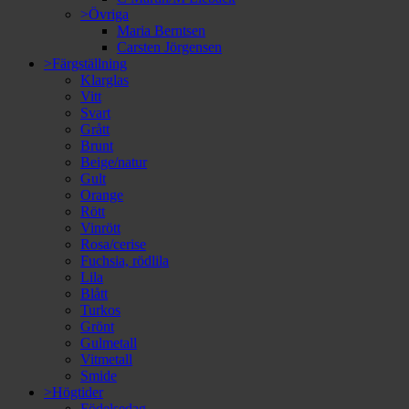
>Övriga
Maria Berntsen
Carsten Jörgensen
>Färgställning
Klarglas
Vitt
Svart
Grått
Brunt
Beige/natur
Gult
Orange
Rött
Vinrött
Rosa/cerise
Fuchsia, rödlila
Lila
Blått
Turkos
Grönt
Gulmetall
Vitmetall
Smide
>Högtider
Födelsedag