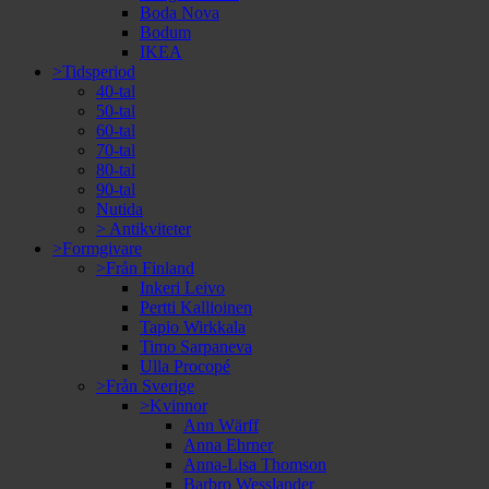
Boda Nova
Bodum
IKEA
>Tidsperiod
40-tal
50-tal
60-tal
70-tal
80-tal
90-tal
Nutida
> Antikviteter
>Formgivare
>Från Finland
Inkeri Leivo
Pertti Kallioinen
Tapio Wirkkala
Timo Sarpaneva
Ulla Procopé
>Från Sverige
>Kvinnor
Ann Wärff
Anna Ehrner
Anna-Lisa Thomson
Barbro Wesslander