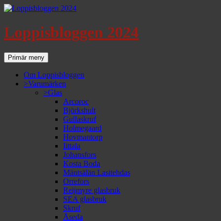
Loppisbloggen 2024
Sök
Gå
Primär meny
till
innehåll
Om Loppisbloggen
>Varumärken
>Glas
Arcoroc
Björkshult
Gullaskruf
Holmegaard
Hovmantorp
Iittala
Johansfors
Kosta Boda
Mäntsälän Lasitehdas
Orrefors
Reijmyre glasbruk
SEA glasbruk
Skruf
Åseda