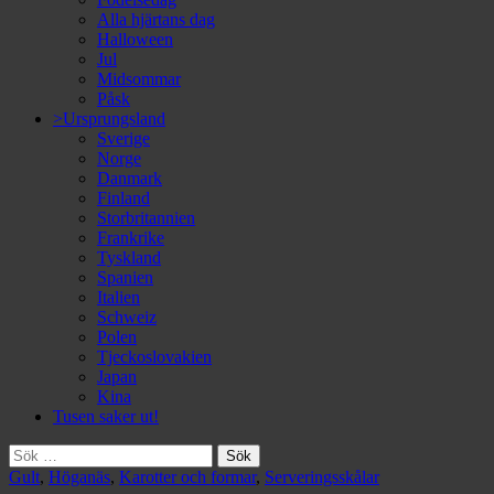
Alla hjärtans dag
Halloween
Jul
Midsommar
Påsk
>Ursprungsland
Sverige
Norge
Danmark
Finland
Storbritannien
Frankrike
Tyskland
Spanien
Italien
Schweiz
Polen
Tjeckoslovakien
Japan
Kina
Tusen saker ut!
Sök
efter:
Gult
,
Höganäs
,
Karotter och formar
,
Serveringsskålar