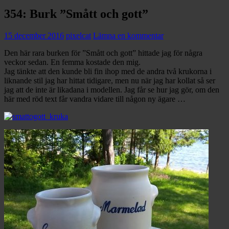
354: Burk ”Smått och gott”
15 december 2016
pixelcat
Lämna en kommentar
Den här rara burken för ”Smått och gott” hittade jag för några
veckor sedan. En femma kostade den mig.
Jag tänkte att den kunde bli fin ihop med de andra två krukorna i
liknande stil jag har hittat tidigare, men nu när jag har kollat så ser
jag att de inte är likadana i modellen. Jag får se hur jag gör, om den
här med röd text får vandra vidare till någon ny ägare …