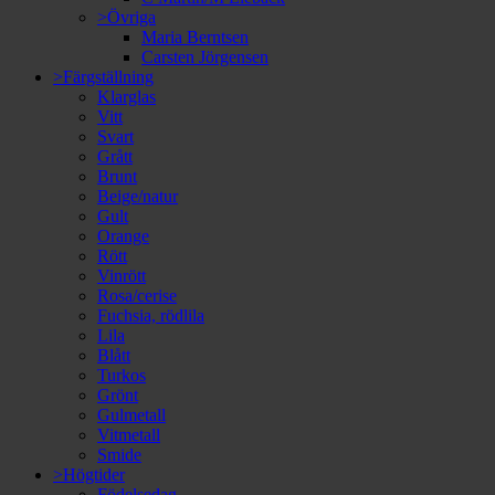
>Övriga
Maria Berntsen
Carsten Jörgensen
>Färgställning
Klarglas
Vitt
Svart
Grått
Brunt
Beige/natur
Gult
Orange
Rött
Vinrött
Rosa/cerise
Fuchsia, rödlila
Lila
Blått
Turkos
Grönt
Gulmetall
Vitmetall
Smide
>Högtider
Födelsedag