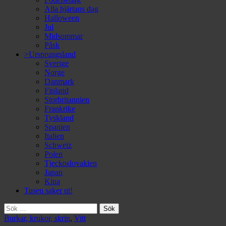
Alla hjärtans dag
Halloween
Jul
Midsommar
Påsk
>Ursprungsland
Sverige
Norge
Danmark
Finland
Storbritannien
Frankrike
Tyskland
Spanien
Italien
Schweiz
Polen
Tjeckoslovakien
Japan
Kina
Tusen saker ut!
Sök
efter:
Burkar, krukor, skrin
,
Vitt