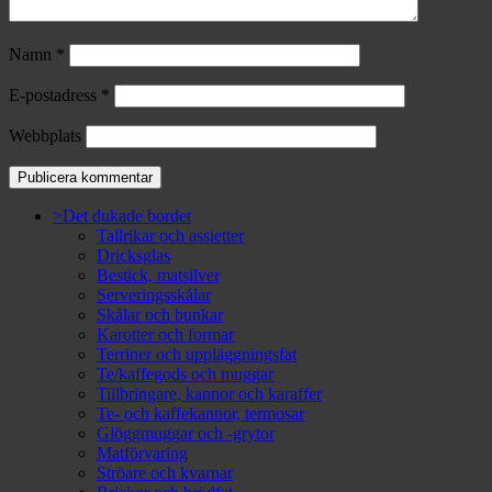
Namn
*
E-postadress
*
Webbplats
>Det dukade bordet
Tallrikar och assietter
Dricksglas
Bestick, matsilver
Serveringsskålar
Skålar och bunkar
Karotter och formar
Terriner och uppläggningsfat
Te/kaffegods och muggar
Tillbringare, kannor och karaffer
Te- och kaffekannor, termosar
Glöggmuggar och -grytor
Matförvaring
Ströare och kvarnar