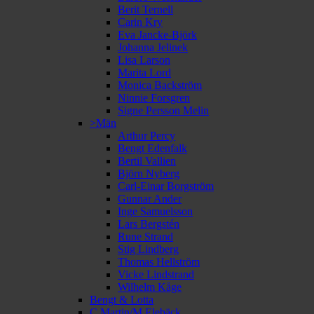
Berit Ternell
Carin Kry
Eva Jancke-Björk
Johanna Jelinek
Lisa Larson
Marita Lord
Monica Backström
Ninnie Forsgren
Signe Persson Melin
>Män
Arthur Percy
Bengt Edenfalk
Bertil Vallien
Björn Nyberg
Carl-Einar Borgström
Gunnar Ander
Inge Samuelsson
Lars Bergstén
Rune Strand
Stig Lindberg
Thomas Hellström
Vicke Lindstrand
Wilhelm Kåge
Bengt & Lotta
C Martin/M Elebäck