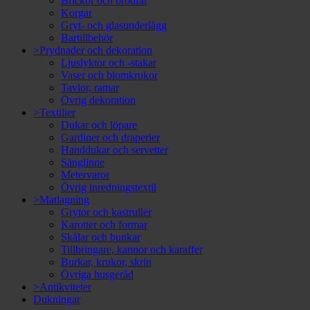
Brickor och brödfat
Korgar
Gryt- och glasunderlägg
Bartillbehör
>Prydnader och dekoration
Ljuslyktor och -stakar
Vaser och blomkrukor
Tavlor, ramar
Övrig dekoration
>Textilier
Dukar och löpare
Gardiner och draperier
Handdukar och servetter
Sänglinne
Metervaror
Övrig inredningstextil
>Matlagning
Grytor och kastruller
Karotter och formar
Skålar och bunkar
Tillbringare, kannor och karaffer
Burkar, krukor, skrin
Övriga husgeråd
>Antikviteter
Dukningar