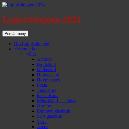
Loppisbloggen 2024
Sök
Gå
Primär meny
till
innehåll
Om Loppisbloggen
>Varumärken
>Glas
Arcoroc
Björkshult
Gullaskruf
Holmegaard
Hovmantorp
Iittala
Johansfors
Kosta Boda
Mäntsälän Lasitehdas
Orrefors
Reijmyre glasbruk
SEA glasbruk
Skruf
Åseda