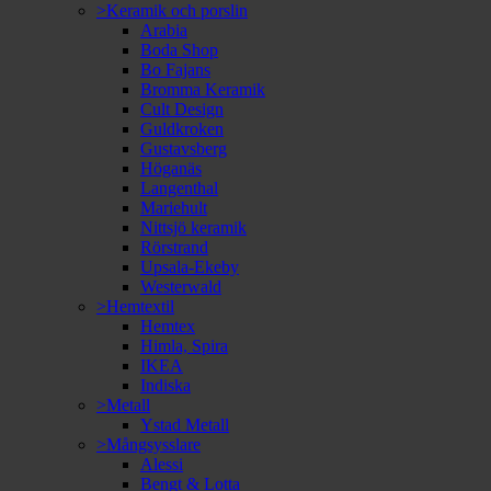
>Keramik och porslin
Arabia
Boda Shop
Bo Fajans
Bromma Keramik
Cult Design
Guldkroken
Gustavsberg
Höganäs
Langenthal
Mariehult
Nittsjö keramik
Rörstrand
Upsala-Ekeby
Westerwald
>Hemtextil
Hemtex
Himla, Spira
IKEA
Indiska
>Metall
Ystad Metall
>Mångsysslare
Alessi
Bengt & Lotta