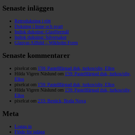
Senaste inläggen
Retrodukning i rött
Dukning i linne och svart
Indisk dukning: Glasföremål
Indisk dukning: Silversaker
Glasvas Alfhild – Wikholm Form
Senaste kommentarer
pixelcat
om
159: Pastellfärgad duk, turkos/oliv, Ellos
Hilda Vigren Näslund
om
159: Pastellfärgad duk, turkos/oliv,
Ellos
pixelcat
om
159: Pastellfärgad duk, turkos/oliv, Ellos
Hilda Vigren Näslund
om
159: Pastellfärgad duk, turkos/oliv,
Ellos
pixelcat
om
233: Bestick, Boda Nova
Meta
Logga in
Flöde för inlägg