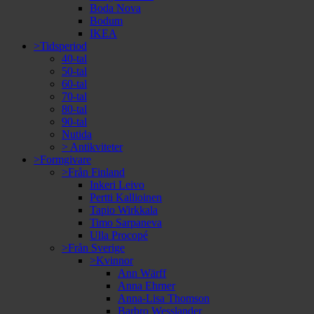
Boda Nova
Bodum
IKEA
>Tidsperiod
40-tal
50-tal
60-tal
70-tal
80-tal
90-tal
Nutida
> Antikviteter
>Formgivare
>Från Finland
Inkeri Leivo
Pertti Kallioinen
Tapio Wirkkala
Timo Sarpaneva
Ulla Procopé
>Från Sverige
>Kvinnor
Ann Wärff
Anna Ehrner
Anna-Lisa Thomson
Barbro Wesslander