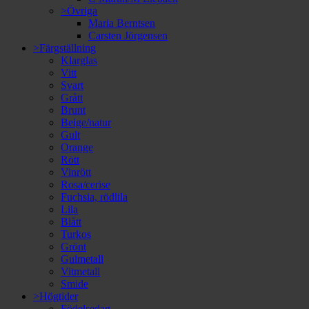
>Övriga
Maria Berntsen
Carsten Jörgensen
>Färgställning
Klarglas
Vitt
Svart
Grått
Brunt
Beige/natur
Gult
Orange
Rött
Vinrött
Rosa/cerise
Fuchsia, rödlila
Lila
Blått
Turkos
Grönt
Gulmetall
Vitmetall
Smide
>Högtider
Födelsedag