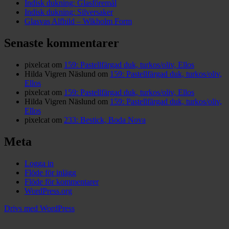
Indisk dukning: Glasföremål
Indisk dukning: Silversaker
Glasvas Alfhild – Wikholm Form
Senaste kommentarer
pixelcat
om
159: Pastellfärgad duk, turkos/oliv, Ellos
Hilda Vigren Näslund
om
159: Pastellfärgad duk, turkos/oliv,
Ellos
pixelcat
om
159: Pastellfärgad duk, turkos/oliv, Ellos
Hilda Vigren Näslund
om
159: Pastellfärgad duk, turkos/oliv,
Ellos
pixelcat
om
233: Bestick, Boda Nova
Meta
Logga in
Flöde för inlägg
Flöde för kommentarer
WordPress.org
Drivs med WordPress