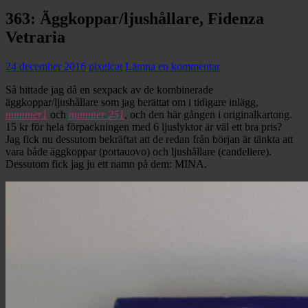
363: Äggkoppar/ljushållare, Fidenza
Vetraria
24 december 2016
pixelcat
Lämna en kommentar
Så hittade jag då en sexpack av de kombinerade
äggkoppar/ljushållare som jag berättat om i tidigare inlägg,
nummer1
och
nummer 251
, och den här gången i originalkartong.
15 kr för hela förpackningen med 6 ljuslyktor är väl ett bra pris?
Jag fick nu dessutom bekräftat att de redan från början är tänkta att
vara både äggkoppar (portauovo) och ljushållare (candeliere).
Dessutom fick jag ju ett namn på dem: MINA.