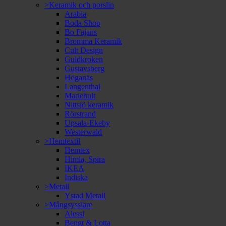
>Keramik och porslin
Arabia
Boda Shop
Bo Fajans
Bromma Keramik
Cult Design
Guldkroken
Gustavsberg
Höganäs
Langenthal
Mariehult
Nittsjö keramik
Rörstrand
Upsala-Ekeby
Westerwald
>Hemtextil
Hemtex
Himla, Spira
IKEA
Indiska
>Metall
Ystad Metall
>Mångsysslare
Alessi
Bengt & Lotta