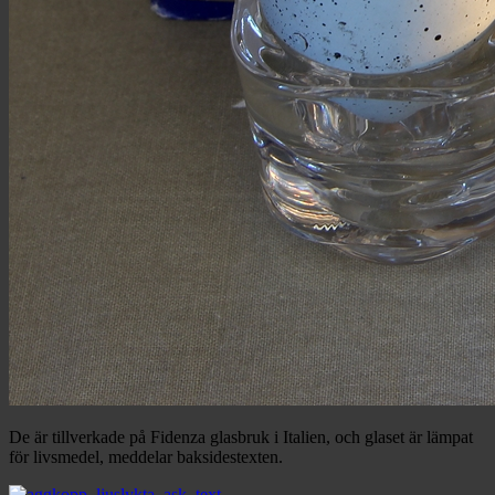
De är tillverkade på Fidenza glasbruk i Italien, och glaset är lämpat
för livsmedel, meddelar baksidestexten.