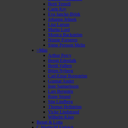
Berit Ternell
Carin Kry
Eva Jancke-Björk
Johanna Jelinek
Lisa Larson
Marita Lord
Monica Backström
Ninnie Forsgren
Signe Persson Melin
>Män
Arthur Percy
Bengt Edenfalk
Bertil Vallien
Björn Nyberg
Carl-Einar Borgström
Gunnar Ander
Inge Samuelsson
Lars Bergstén
Rune Strand
Stig Lindberg
Thomas Hellström
Vicke Lindstrand
Wilhelm Kåge
Bengt & Lotta
C Martin/M Elebäck