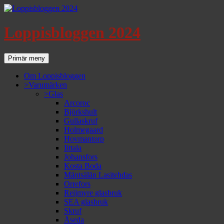
Loppisbloggen 2024
Sök
Gå
Primär meny
till
innehåll
Om Loppisbloggen
>Varumärken
>Glas
Arcoroc
Björkshult
Gullaskruf
Holmegaard
Hovmantorp
Iittala
Johansfors
Kosta Boda
Mäntsälän Lasitehdas
Orrefors
Reijmyre glasbruk
SEA glasbruk
Skruf
Åseda