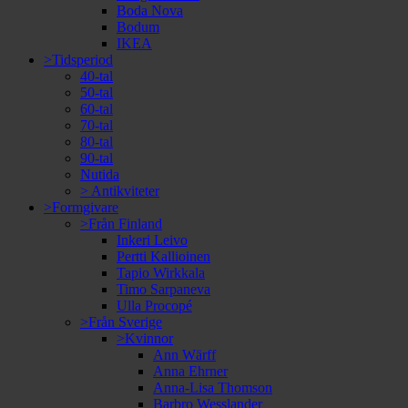
Boda Nova
Bodum
IKEA
>Tidsperiod
40-tal
50-tal
60-tal
70-tal
80-tal
90-tal
Nutida
> Antikviteter
>Formgivare
>Från Finland
Inkeri Leivo
Pertti Kallioinen
Tapio Wirkkala
Timo Sarpaneva
Ulla Procopé
>Från Sverige
>Kvinnor
Ann Wärff
Anna Ehrner
Anna-Lisa Thomson
Barbro Wesslander