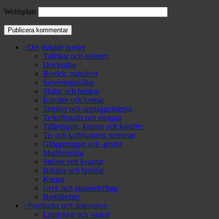
Webbplats
>Det dukade bordet
Tallrikar och assietter
Dricksglas
Bestick, matsilver
Serveringsskålar
Skålar och bunkar
Karotter och formar
Terriner och uppläggningsfat
Te/kaffegods och muggar
Tillbringare, kannor och karaffer
Te- och kaffekannor, termosar
Glöggmuggar och -grytor
Matförvaring
Ströare och kvarnar
Brickor och brödfat
Korgar
Gryt- och glasunderlägg
Bartillbehör
>Prydnader och dekoration
Ljuslyktor och -stakar