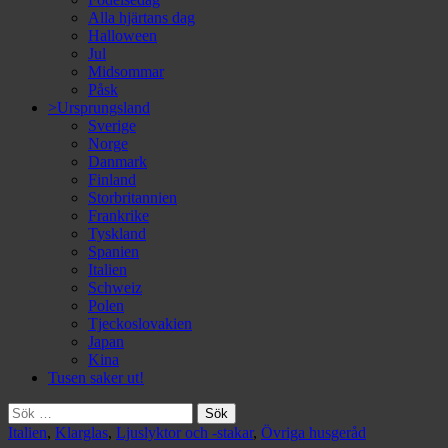
Alla hjärtans dag
Halloween
Jul
Midsommar
Påsk
>Ursprungsland
Sverige
Norge
Danmark
Finland
Storbritannien
Frankrike
Tyskland
Spanien
Italien
Schweiz
Polen
Tjeckoslovakien
Japan
Kina
Tusen saker ut!
Sök
efter:
Italien
,
Klarglas
,
Ljuslyktor och -stakar
,
Övriga husgeråd