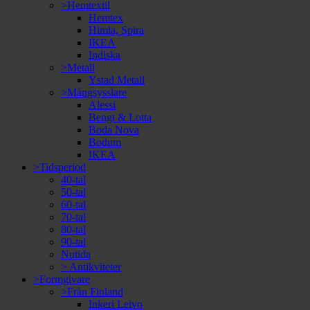
>Hemtextil
Hemtex
Himla, Spira
IKEA
Indiska
>Metall
Ystad Metall
>Mångsysslare
Alessi
Bengt & Lotta
Boda Nova
Bodum
IKEA
>Tidsperiod
40-tal
50-tal
60-tal
70-tal
80-tal
90-tal
Nutida
> Antikviteter
>Formgivare
>Från Finland
Inkeri Leivo