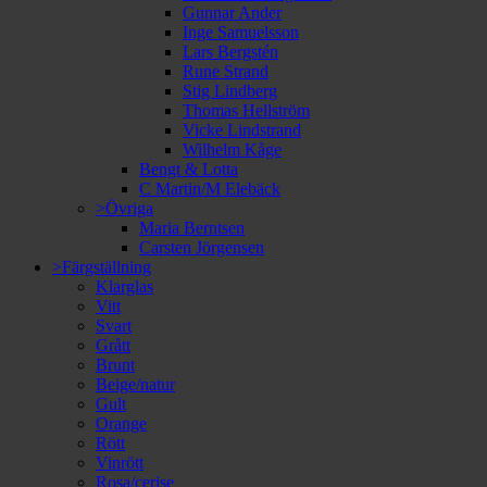
Gunnar Ander
Inge Samuelsson
Lars Bergstén
Rune Strand
Stig Lindberg
Thomas Hellström
Vicke Lindstrand
Wilhelm Kåge
Bengt & Lotta
C Martin/M Elebäck
>Övriga
Maria Berntsen
Carsten Jörgensen
>Färgställning
Klarglas
Vitt
Svart
Grått
Brunt
Beige/natur
Gult
Orange
Rött
Vinrött
Rosa/cerise