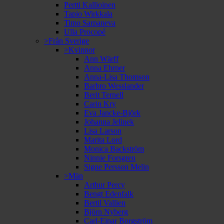
Pertti Kallioinen
Tapio Wirkkala
Timo Sarpaneva
Ulla Procopé
>Från Sverige
>Kvinnor
Ann Wärff
Anna Ehrner
Anna-Lisa Thomson
Barbro Wesslander
Berit Ternell
Carin Kry
Eva Jancke-Björk
Johanna Jelinek
Lisa Larson
Marita Lord
Monica Backström
Ninnie Forsgren
Signe Persson Melin
>Män
Arthur Percy
Bengt Edenfalk
Bertil Vallien
Björn Nyberg
Carl-Einar Borgström