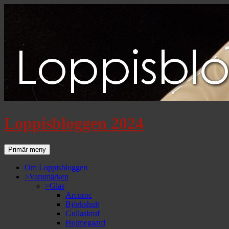
Loppisbloggen 2024
Sök
Gå
Primär meny
till
innehåll
Om Loppisbloggen
>Varumärken
>Glas
Arcoroc
Björkshult
Gullaskruf
Holmegaard