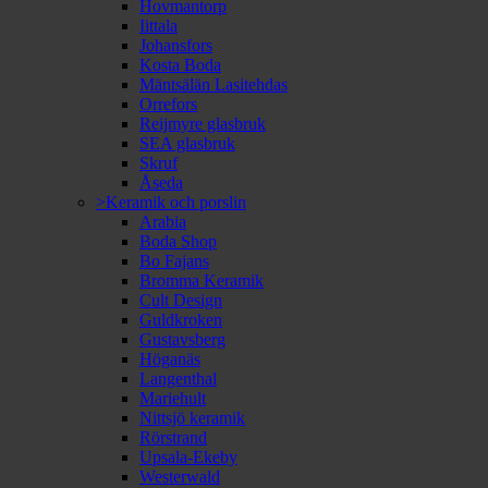
Hovmantorp
Iittala
Johansfors
Kosta Boda
Mäntsälän Lasitehdas
Orrefors
Reijmyre glasbruk
SEA glasbruk
Skruf
Åseda
>Keramik och porslin
Arabia
Boda Shop
Bo Fajans
Bromma Keramik
Cult Design
Guldkroken
Gustavsberg
Höganäs
Langenthal
Mariehult
Nittsjö keramik
Rörstrand
Upsala-Ekeby
Westerwald