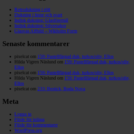
Retrodukning i rött
Dukning i linne och svart
Indisk dukning: Glasföremål
Indisk dukning: Silversaker
Glasvas Alfhild – Wikholm Form
Senaste kommentarer
pixelcat
om
159: Pastellfärgad duk, turkos/oliv, Ellos
Hilda Vigren Näslund
om
159: Pastellfärgad duk, turkos/oliv,
Ellos
pixelcat
om
159: Pastellfärgad duk, turkos/oliv, Ellos
Hilda Vigren Näslund
om
159: Pastellfärgad duk, turkos/oliv,
Ellos
pixelcat
om
233: Bestick, Boda Nova
Meta
Logga in
Flöde för inlägg
Flöde för kommentarer
WordPress.org