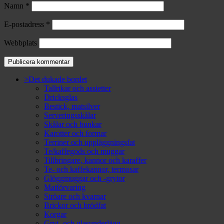
Namn
*
E-postadress
*
Webbplats
>Det dukade bordet
Tallrikar och assietter
Dricksglas
Bestick, matsilver
Serveringsskålar
Skålar och bunkar
Karotter och formar
Terriner och uppläggningsfat
Te/kaffegods och muggar
Tillbringare, kannor och karaffer
Te- och kaffekannor, termosar
Glöggmuggar och -grytor
Matförvaring
Ströare och kvarnar
Brickor och brödfat
Korgar
Gryt- och glasunderlägg