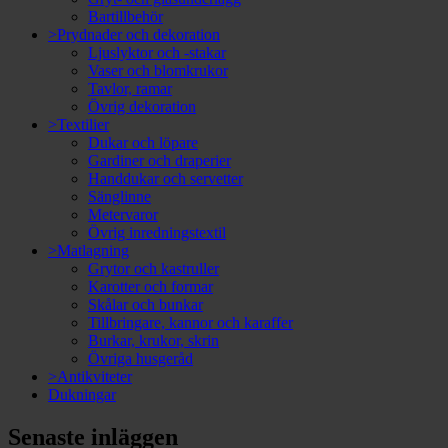
Bartillbehör
>Prydnader och dekoration
Ljuslyktor och -stakar
Vaser och blomkrukor
Tavlor, ramar
Övrig dekoration
>Textilier
Dukar och löpare
Gardiner och draperier
Handdukar och servetter
Sänglinne
Metervaror
Övrig inredningstextil
>Matlagning
Grytor och kastruller
Karotter och formar
Skålar och bunkar
Tillbringare, kannor och karaffer
Burkar, krukor, skrin
Övriga husgeråd
>Antikviteter
Dukningar
Senaste inläggen