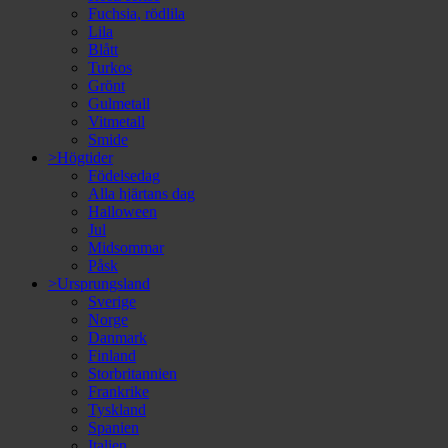
Fuchsia, rödlila
Lila
Blått
Turkos
Grönt
Gulmetall
Vitmetall
Smide
>Högtider
Födelsedag
Alla hjärtans dag
Halloween
Jul
Midsommar
Påsk
>Ursprungsland
Sverige
Norge
Danmark
Finland
Storbritannien
Frankrike
Tyskland
Spanien
Italien