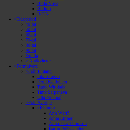
Boda Nova
Bodum
IKEA
>Tidsperiod
40-tal
50-tal
60-tal
70-tal
80-tal
90-tal
Nutida
> Antikviteter
>Formgivare
>Från Finland
Inkeri Leivo
Pertti Kallioinen
Tapio Wirkkala
Timo Sarpaneva
Ulla Procopé
>Från Sverige
>Kvinnor
Ann Wärff
Anna Ehrner
Anna-Lisa Thomson
Barbro Wesslander