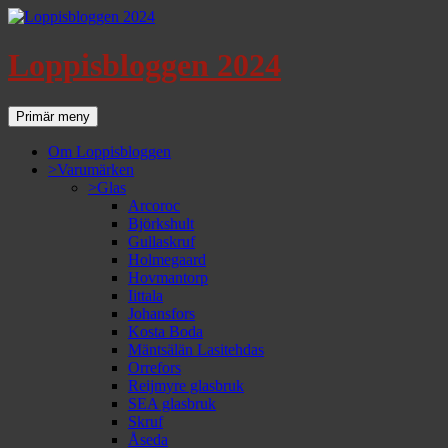
Loppisbloggen 2024
Sök
Gå
Primär meny
till
innehåll
Om Loppisbloggen
>Varumärken
>Glas
Arcoroc
Björkshult
Gullaskruf
Holmegaard
Hovmantorp
Iittala
Johansfors
Kosta Boda
Mäntsälän Lasitehdas
Orrefors
Reijmyre glasbruk
SEA glasbruk
Skruf
Åseda