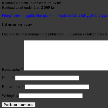
Kostnad vid detta inköpstillfälle:
15 kr
Kostnad totalt under året:
2 569 kr
Inläggsnavigering
Föregående inlägg
98: Stor glasform, Bodum?
Nästa inlägg
100: Vepa i
Lämna ett svar
Din e-postadress kommer inte publiceras.
Obligatoriska fält är märkta
Kommentar
*
Namn
*
E-postadress
*
Webbplats