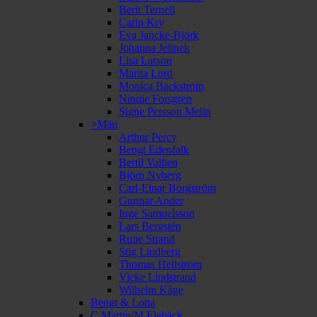
Berit Ternell
Carin Kry
Eva Jancke-Björk
Johanna Jelinek
Lisa Larson
Marita Lord
Monica Backström
Ninnie Forsgren
Signe Persson Melin
>Män
Arthur Percy
Bengt Edenfalk
Bertil Vallien
Björn Nyberg
Carl-Einar Borgström
Gunnar Ander
Inge Samuelsson
Lars Bergstén
Rune Strand
Stig Lindberg
Thomas Hellström
Vicke Lindstrand
Wilhelm Kåge
Bengt & Lotta
C Martin/M Elebäck