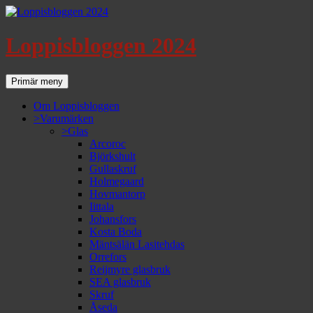
Loppisbloggen 2024
Sök
Gå
Primär meny
till
innehåll
Om Loppisbloggen
>Varumärken
>Glas
Arcoroc
Björkshult
Gullaskruf
Holmegaard
Hovmantorp
Iittala
Johansfors
Kosta Boda
Mäntsälän Lasitehdas
Orrefors
Reijmyre glasbruk
SEA glasbruk
Skruf
Åseda