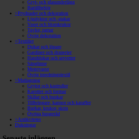
Gryt- och glasunderlägg
Bartillbehör
>Prydnader och dekoration
Ljuslyktor och -stakar
Vaser och blomkrukor
Tavlor, ramar
Övrig dekoration
>Textilier
Dukar och löpare
Gardiner och draperier
Handdukar och servetter
Sänglinne
Metervaror
Övrig inredningstextil
>Matlagning
Grytor och kastruller
Karotter och formar
Skålar och bunkar
Tillbringare, kannor och karaffer
Burkar, krukor, skrin
Övriga husgeråd
>Antikviteter
Dukningar
Senaste inläggen