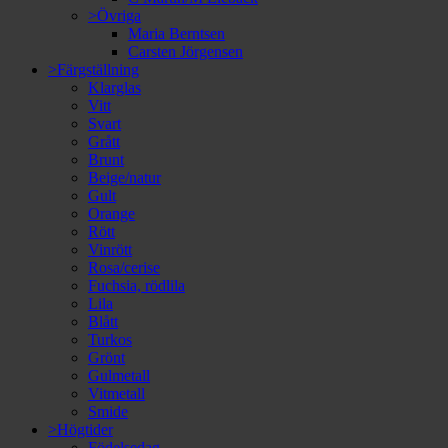
>Övriga
Maria Berntsen
Carsten Jörgensen
>Färgställning
Klarglas
Vitt
Svart
Grått
Brunt
Beige/natur
Gult
Orange
Rött
Vinrött
Rosa/cerise
Fuchsia, rödlila
Lila
Blått
Turkos
Grönt
Gulmetall
Vitmetall
Smide
>Högtider
Födelsedag