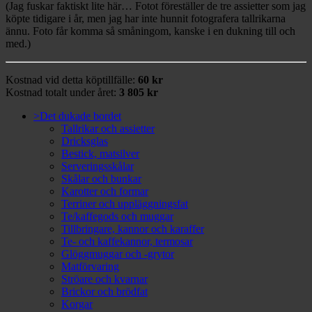
(Jag fuskar faktiskt lite här… Fotot föreställer de tre assietter som jag
köpte tidigare i år, men jag har inte hunnit fotografera tallrikarna
ännu. Foto får komma så småningom, kanske i en dukning till och
med.)
Kostnad vid detta köptillfälle:
60 kr
Kostnad totalt under året:
3 805 kr
>Det dukade bordet
Tallrikar och assietter
Dricksglas
Bestick, matsilver
Serveringsskålar
Skålar och bunkar
Karotter och formar
Terriner och uppläggningsfat
Te/kaffegods och muggar
Tillbringare, kannor och karaffer
Te- och kaffekannor, termosar
Glöggmuggar och -grytor
Matförvaring
Ströare och kvarnar
Brickor och brödfat
Korgar