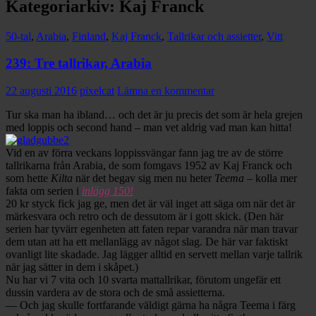
Kategoriarkiv: Kaj Franck
50-tal
,
Arabia
,
Finland
,
Kaj Franck
,
Tallrikar och assietter
,
Vitt
239: Tre tallrikar, Arabia
22 augusti 2016
pixelcat
Lämna en kommentar
Tur ska man ha ibland… och det är ju precis det som är hela grejen
med loppis och second hand – man vet aldrig vad man kan hitta!
Vid en av förra veckans loppissvängar fann jag tre av de större
tallrikarna från Arabia, de som fomgavs 1952 av Kaj Franck och
som hette
Kilta
när det begav sig men nu heter
Teema
– kolla mer
fakta om serien i
inlägg 150!
20 kr styck fick jag ge, men det är väl inget att säga om när det är
märkesvara och retro och de dessutom är i gott skick. (Den här
serien har tyvärr egenheten att faten repar varandra när man travar
dem utan att ha ett mellanlägg av något slag. De här var faktiskt
ovanligt lite skadade. Jag lägger alltid en servett mellan varje tallrik
när jag sätter in dem i skåpet.)
Nu har vi 7 vita och 10 svarta mattallrikar, förutom ungefär ett
dussin vardera av de stora och de små assietterna.
— Och jag skulle fortfarande väldigt gärna ha några Teema i färg