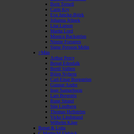
Berit Ternell
Carin Kry
Eva Jancke-Björk
Johanna Jelinek
Lisa Larson
Marita Lord
Monica Backström
Ninnie Forsgren
Signe Persson Melin
>Män
Arthur Percy
Bengt Edenfalk
Bertil Vallien
Björn Nyberg
Carl-Einar Borgström
Gunnar Ander
Inge Samuelsson
Lars Bergstén
Rune Strand
Stig Lindberg
Thomas Hellström
Vicke Lindstrand
Wilhelm Kåge
Bengt & Lotta
C Martin/M Elebäck