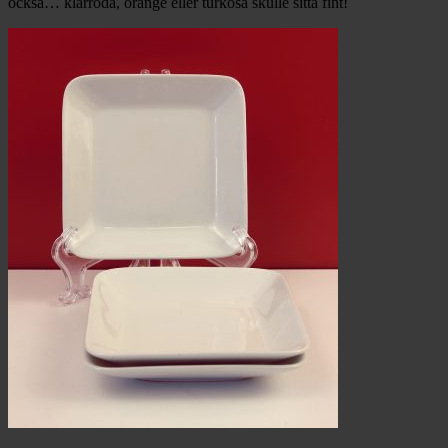
också… klarröda, orange eller turkosa skulle sitta fint!