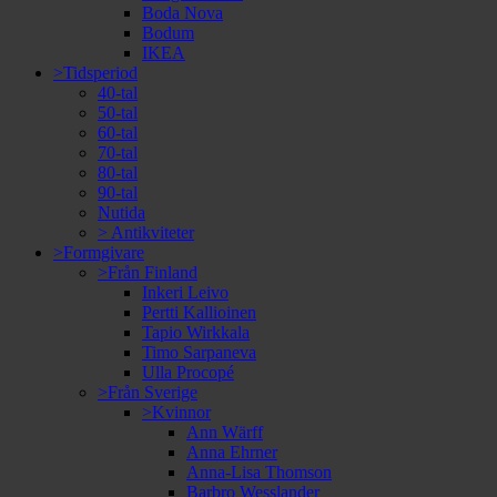
Boda Nova
Bodum
IKEA
>Tidsperiod
40-tal
50-tal
60-tal
70-tal
80-tal
90-tal
Nutida
> Antikviteter
>Formgivare
>Från Finland
Inkeri Leivo
Pertti Kallioinen
Tapio Wirkkala
Timo Sarpaneva
Ulla Procopé
>Från Sverige
>Kvinnor
Ann Wärff
Anna Ehrner
Anna-Lisa Thomson
Barbro Wesslander