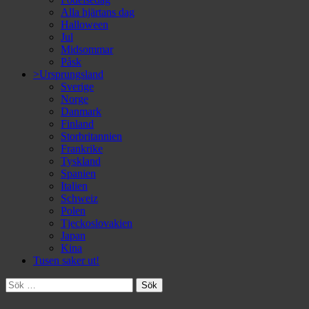
Alla hjärtans dag
Halloween
Jul
Midsommar
Påsk
>Ursprungsland
Sverige
Norge
Danmark
Finland
Storbritannien
Frankrike
Tyskland
Spanien
Italien
Schweiz
Polen
Tjeckoslovakien
Japan
Kina
Tusen saker ut!
Sök
efter: