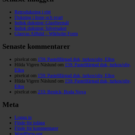
Retrodukning i rött
Dukning i linne och svart
Indisk dukning: Glasföremål
Indisk dukning: Silversaker
Glasvas Alfhild – Wikholm Form
Senaste kommentarer
pixelcat
om
159: Pastellfärgad duk, turkos/oliv, Ellos
Hilda Vigren Näslund
om
159: Pastellfärgad duk, turkos/oliv,
Ellos
pixelcat
om
159: Pastellfärgad duk, turkos/oliv, Ellos
Hilda Vigren Näslund
om
159: Pastellfärgad duk, turkos/oliv,
Ellos
pixelcat
om
233: Bestick, Boda Nova
Meta
Logga in
Flöde för inlägg
Flöde för kommentarer
WordPress.org