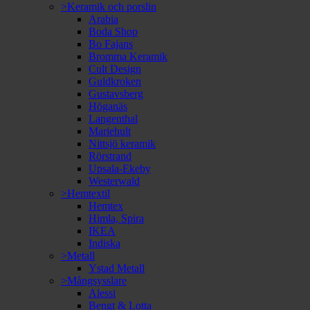
>Keramik och porslin
Arabia
Boda Shop
Bo Fajans
Bromma Keramik
Cult Design
Guldkroken
Gustavsberg
Höganäs
Langenthal
Mariehult
Nittsjö keramik
Rörstrand
Upsala-Ekeby
Westerwald
>Hemtextil
Hemtex
Himla, Spira
IKEA
Indiska
>Metall
Ystad Metall
>Mångsysslare
Alessi
Bengt & Lotta