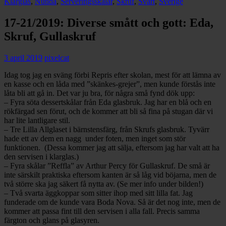
Klarglas
,
Nutida
,
Serveringsskålar
,
Skruf
,
Svart
,
Sverige
17-21/2019: Diverse smått och gott: Eda,
Skruf, Gullaskruf
3 april 2019
pixelcat
Idag tog jag en sväng förbi Repris efter skolan, mest för att lämna av
en kasse och en låda med ”skänkes-grejer”, men kunde förstås inte
låta bli att gå in. Det var ju bra, för några små fynd dök upp:
– Fyra söta dessertskålar från Eda glasbruk. Jag har en blå och en
rökfärgad sen förut, och de kommer att bli så fina på stugan där vi
har lite lantligare stil.
– Tre Lilla Allglaset i bärnstensfärg, från Skrufs glasbruk. Tyvärr
hade ett av dem en nagg under foten, men inget som stör
funktionen. (Dessa kommer jag att sälja, eftersom jag har valt att ha
den servisen i klarglas.)
– Fyra skålar ”Reffla” av Arthur Percy för Gullaskruf. De små är
inte särskilt praktiska eftersom kanten är så låg vid böjarna, men de
två större ska jag säkert få nytta av. (Se mer info under bilden!)
– Två svarta äggkoppar som sitter ihop med sitt lilla fat. Jag
funderade om de kunde vara Boda Nova. Så är det nog inte, men de
kommer att passa fint till den servisen i alla fall. Precis samma
färgton och glans på glasyren.