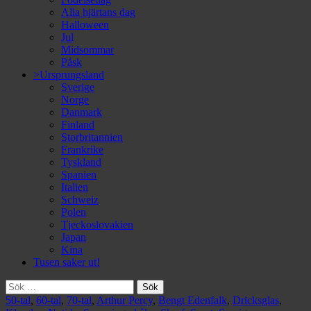
Alla hjärtans dag
Halloween
Jul
Midsommar
Påsk
>Ursprungsland
Sverige
Norge
Danmark
Finland
Storbritannien
Frankrike
Tyskland
Spanien
Italien
Schweiz
Polen
Tjeckoslovakien
Japan
Kina
Tusen saker ut!
Sök
efter:
50-tal
,
60-tal
,
70-tal
,
Arthur Percy
,
Bengt Edenfalk
,
Dricksglas
,