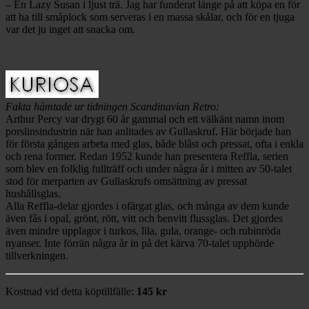
– En Lazy Susan i ljust trä. Jag har funderat länge på att köpa en för
att ha till småplock som serveras i en massa skålar, och för en tjuga
var det ju inget att snacka om.
Fakta hämtade ur tidningen Scandinavian Retro:
Arthur Percy var drygt 60 år gammal och ett välkänt namn inom
porslins­industrin när han anlitades av Gullaskruf. Här började han
för första gången arbeta med glas, både blåst och pressat, ofta i enkla
och rena former. Redan 1952 kunde han presentera Reffla, serien
som blev en folklig fullträff och under några år i mitten av 50-talet
stod för merparten av Gullaskrufs omsättning av pressat
hushållsglas.
Alla Reffla-delar gjordes i ofärgat glas, och många av dem kunde
även fås i opal, grönt, rött, vitt och benvitt flussglas. Det gjordes
även mindre upplagor i turkos, lila, gula, orange- och rubinröda
nyanser. Inte förrän några år in på det kärva 70-talet upphörde
tillverkningen.
Kostnad vid detta köptillfälle:
145 kr