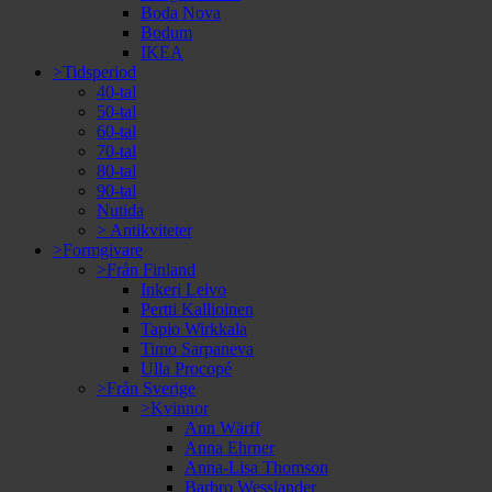
Boda Nova
Bodum
IKEA
>Tidsperiod
40-tal
50-tal
60-tal
70-tal
80-tal
90-tal
Nutida
> Antikviteter
>Formgivare
>Från Finland
Inkeri Leivo
Pertti Kallioinen
Tapio Wirkkala
Timo Sarpaneva
Ulla Procopé
>Från Sverige
>Kvinnor
Ann Wärff
Anna Ehrner
Anna-Lisa Thomson
Barbro Wesslander