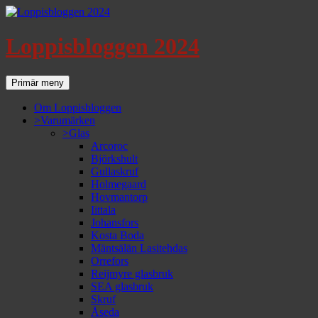
Loppisbloggen 2024
Sök
Gå
Primär meny
till
innehåll
Om Loppisbloggen
>Varumärken
>Glas
Arcoroc
Björkshult
Gullaskruf
Holmegaard
Hovmantorp
Iittala
Johansfors
Kosta Boda
Mäntsälän Lasitehdas
Orrefors
Reijmyre glasbruk
SEA glasbruk
Skruf
Åseda