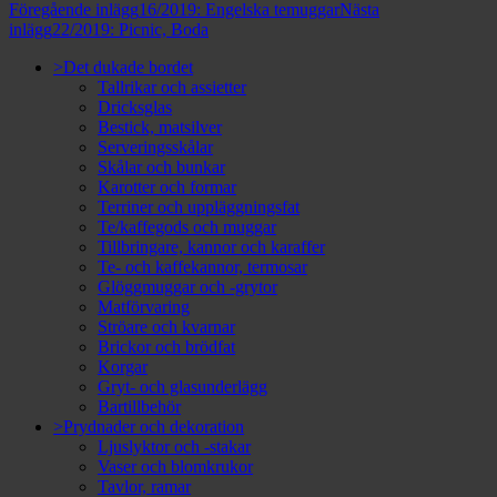
Inläggsnavigering
Föregående inlägg
16/2019: Engelska temuggar
Nästa
inlägg
22/2019: Picnic, Boda
>Det dukade bordet
Tallrikar och assietter
Dricksglas
Bestick, matsilver
Serveringsskålar
Skålar och bunkar
Karotter och formar
Terriner och uppläggningsfat
Te/kaffegods och muggar
Tillbringare, kannor och karaffer
Te- och kaffekannor, termosar
Glöggmuggar och -grytor
Matförvaring
Ströare och kvarnar
Brickor och brödfat
Korgar
Gryt- och glasunderlägg
Bartillbehör
>Prydnader och dekoration
Ljuslyktor och -stakar
Vaser och blomkrukor
Tavlor, ramar