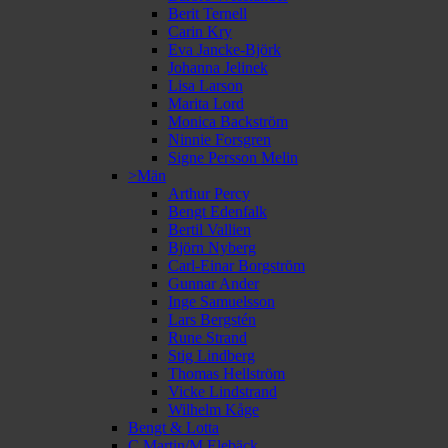
Berit Ternell
Carin Kry
Eva Jancke-Björk
Johanna Jelinek
Lisa Larson
Marita Lord
Monica Backström
Ninnie Forsgren
Signe Persson Melin
>Män
Arthur Percy
Bengt Edenfalk
Bertil Vallien
Björn Nyberg
Carl-Einar Borgström
Gunnar Ander
Inge Samuelsson
Lars Bergstén
Rune Strand
Stig Lindberg
Thomas Hellström
Vicke Lindstrand
Wilhelm Kåge
Bengt & Lotta
C Martin/M Elebäck