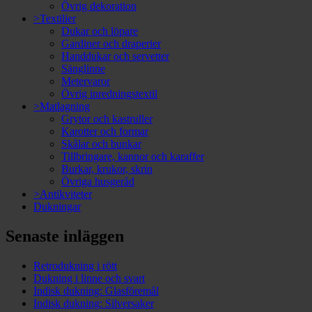
Övrig dekoration
>Textilier
Dukar och löpare
Gardiner och draperier
Handdukar och servetter
Sänglinne
Metervaror
Övrig inredningstextil
>Matlagning
Grytor och kastruller
Karotter och formar
Skålar och bunkar
Tillbringare, kannor och karaffer
Burkar, krukor, skrin
Övriga husgeråd
>Antikviteter
Dukningar
Senaste inläggen
Retrodukning i rött
Dukning i linne och svart
Indisk dukning: Glasföremål
Indisk dukning: Silversaker