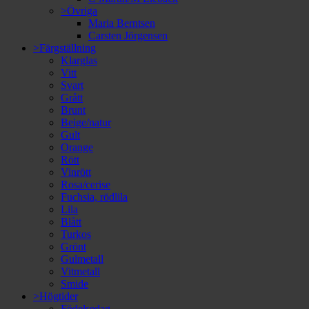
>Övriga
Maria Berntsen
Carsten Jörgensen
>Färgställning
Klarglas
Vitt
Svart
Grått
Brunt
Beige/natur
Gult
Orange
Rött
Vinrött
Rosa/cerise
Fuchsia, rödlila
Lila
Blått
Turkos
Grönt
Gulmetall
Vitmetall
Smide
>Högtider
Födelsedag