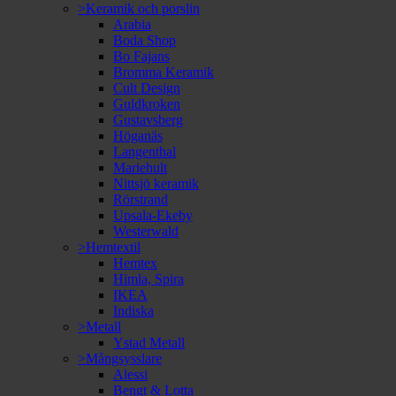
>Keramik och porslin
Arabia
Boda Shop
Bo Fajans
Bromma Keramik
Cult Design
Guldkroken
Gustavsberg
Höganäs
Langenthal
Mariehult
Nittsjö keramik
Rörstrand
Upsala-Ekeby
Westerwald
>Hemtextil
Hemtex
Himla, Spira
IKEA
Indiska
>Metall
Ystad Metall
>Mångsysslare
Alessi
Bengt & Lotta