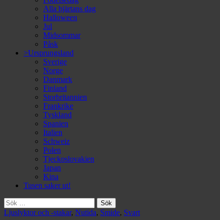
Alla hjärtans dag
Halloween
Jul
Midsommar
Påsk
>Ursprungsland
Sverige
Norge
Danmark
Finland
Storbritannien
Frankrike
Tyskland
Spanien
Italien
Schweiz
Polen
Tjeckoslovakien
Japan
Kina
Tusen saker ut!
Sök
efter:
Ljuslyktor och -stakar
,
Nutida
,
Smide
,
Svart