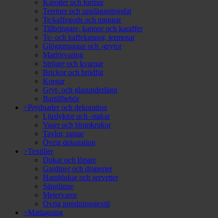
Karotter och formar
Terriner och uppläggningsfat
Te/kaffegods och muggar
Tillbringare, kannor och karaffer
Te- och kaffekannor, termosar
Glöggmuggar och -grytor
Matförvaring
Ströare och kvarnar
Brickor och brödfat
Korgar
Gryt- och glasunderlägg
Bartillbehör
>Prydnader och dekoration
Ljuslyktor och -stakar
Vaser och blomkrukor
Tavlor, ramar
Övrig dekoration
>Textilier
Dukar och löpare
Gardiner och draperier
Handdukar och servetter
Sänglinne
Metervaror
Övrig inredningstextil
>Matlagning