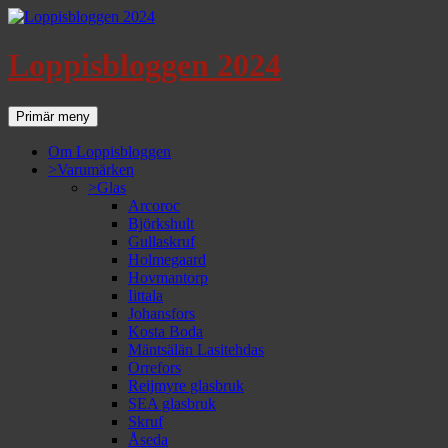
Loppisbloggen 2024
Sök
Gå
Primär meny
till
innehåll
Om Loppisbloggen
>Varumärken
>Glas
Arcoroc
Björkshult
Gullaskruf
Holmegaard
Hovmantorp
Iittala
Johansfors
Kosta Boda
Mäntsälän Lasitehdas
Orrefors
Reijmyre glasbruk
SEA glasbruk
Skruf
Åseda