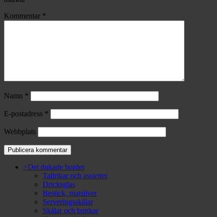
Kommentar
*
Namn
*
E-postadress
*
Webbplats
>Det dukade bordet
Tallrikar och assietter
Dricksglas
Bestick, matsilver
Serveringsskålar
Skålar och bunkar