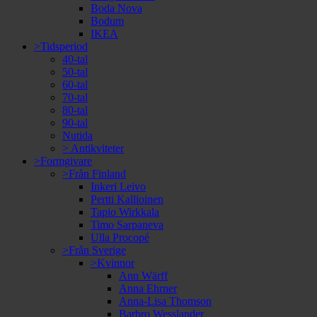
Boda Nova
Bodum
IKEA
>Tidsperiod
40-tal
50-tal
60-tal
70-tal
80-tal
90-tal
Nutida
> Antikviteter
>Formgivare
>Från Finland
Inkeri Leivo
Pertti Kallioinen
Tapio Wirkkala
Timo Sarpaneva
Ulla Procopé
>Från Sverige
>Kvinnor
Ann Wärff
Anna Ehrner
Anna-Lisa Thomson
Barbro Wesslander