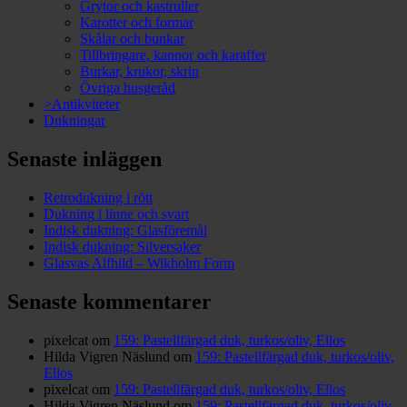
Grytor och kastruller
Karotter och formar
Skålar och bunkar
Tillbringare, kannor och karaffer
Burkar, krukor, skrin
Övriga husgeråd
>Antikviteter
Dukningar
Senaste inläggen
Retrodukning i rött
Dukning i linne och svart
Indisk dukning: Glasföremål
Indisk dukning: Silversaker
Glasvas Alfhild – Wikholm Form
Senaste kommentarer
pixelcat
om
159: Pastellfärgad duk, turkos/oliv, Ellos
Hilda Vigren Näslund
om
159: Pastellfärgad duk, turkos/oliv,
Ellos
pixelcat
om
159: Pastellfärgad duk, turkos/oliv, Ellos
Hilda Vigren Näslund
om
159: Pastellfärgad duk, turkos/oliv,