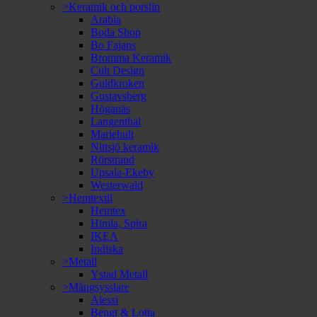
>Keramik och porslin
Arabia
Boda Shop
Bo Fajans
Bromma Keramik
Cult Design
Guldkroken
Gustavsberg
Höganäs
Langenthal
Mariehult
Nittsjö keramik
Rörstrand
Upsala-Ekeby
Westerwald
>Hemtextil
Hemtex
Himla, Spira
IKEA
Indiska
>Metall
Ystad Metall
>Mångsysslare
Alessi
Bengt & Lotta