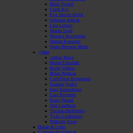
Berit Ternell
Carin Kry
Eva Jancke-Björk
Johanna Jelinek
Lisa Larson
Marita Lord
Monica Backström
Ninnie Forsgren
Signe Persson Melin
>Män
Arthur Percy
Bengt Edenfalk
Bertil Vallien
Björn Nyberg
Carl-Einar Borgström
Gunnar Ander
Inge Samuelsson
Lars Bergstén
Rune Strand
Stig Lindberg
Thomas Hellström
Vicke Lindstrand
Wilhelm Kåge
Bengt & Lotta
C Martin/M Elebäck