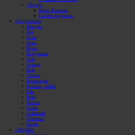
>Övriga
Maria Berntsen
Carsten Jörgensen
>Färgställning
Klarglas
Vitt
Svart
Grått
Brunt
Beige/natur
Gult
Orange
Rött
Vinrött
Rosa/cerise
Fuchsia, rödlila
Lila
Blått
Turkos
Grönt
Gulmetall
Vitmetall
Smide
>Högtider
Födelsedag