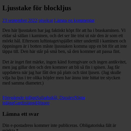
Ljusstake för blockljus
23 september 2022
pixelcat
Lämna en kommentar
Den här ljusstaken har jag faktiskt köpt för att ha i braskaminen. Vi
eldar så sällan i kaminen, och det ser lite trist ut när den är som ett
mörkt hål. Eftersom luftintaget/spjället sitter undertill i kaminen och
öppningen är i botten måste ljusstaken komma upp en bit för att inte
täppa till. Den här står på små ben, så den kommer att passa fint.
Det är inget fint märke, ingen känd formgivare och ingen antikvitet,
men jag gillar den och den kommer att bli så fin i spisen. Jag får
uppdatera när jag har fått den på plats och tänt ljusen. (Jag skulle
vilja ha ljus i tre olika höjder men har ännu inte hittat tre stycken
med samma diameter.)
Inläggsnavigering
Föregående inlägg
Salladsskål, Duralex
Nästa
inlägg
Gardinlängd/löpare
Lämna ett svar
Din e-postadress kommer inte publiceras.
Obligatoriska fält är
märkta
*