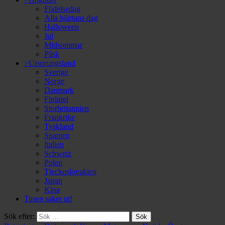
Födelsedag
Alla hjärtans dag
Halloween
Jul
Midsommar
Påsk
>Ursprungsland
Sverige
Norge
Danmark
Finland
Storbritannien
Frankrike
Tyskland
Spanien
Italien
Schweiz
Polen
Tjeckoslovakien
Japan
Kina
Tusen saker ut!
Sök efter: