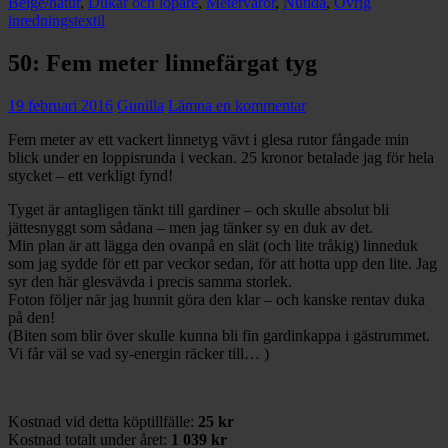
Beige/natur
,
Dukar och löpare
,
Metervaror
,
Nutida
,
Övrig
inredningstextil
50: Fem meter linnefärgat tyg
19 februari 2016
Gunilla
Lämna en kommentar
Fem meter av ett vackert linnetyg vävt i glesa rutor fångade min
blick under en loppisrunda i veckan. 25 kronor betalade jag för hela
stycket – ett verkligt fynd!
Tyget är antagligen tänkt till gardiner – och skulle absolut bli
jättesnyggt som sådana – men jag tänker sy en duk av det.
Min plan är att lägga den ovanpå en slät (och lite tråkig) linneduk
som jag sydde för ett par veckor sedan, för att hotta upp den lite. Jag
syr den här glesvävda i precis samma storlek.
Foton följer när jag hunnit göra den klar – och kanske rentav duka
på den!
(Biten som blir över skulle kunna bli fin gardinkappa i gästrummet.
Vi får väl se vad sy-energin räcker till… )
Kostnad vid detta köptillfälle:
25 kr
Kostnad totalt under året:
1 039 kr