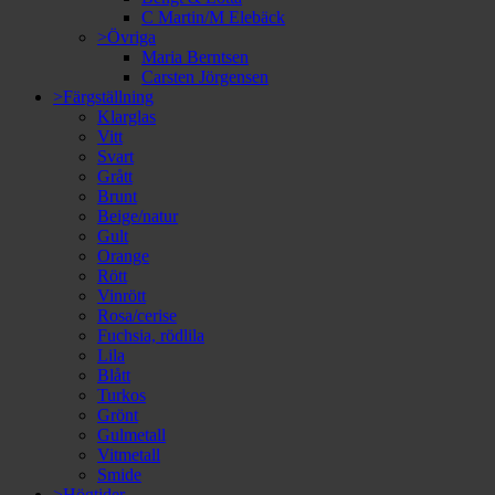
C Martin/M Elebäck
>Övriga
Maria Berntsen
Carsten Jörgensen
>Färgställning
Klarglas
Vitt
Svart
Grått
Brunt
Beige/natur
Gult
Orange
Rött
Vinrött
Rosa/cerise
Fuchsia, rödlila
Lila
Blått
Turkos
Grönt
Gulmetall
Vitmetall
Smide
>Högtider