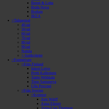
Bengt & Lotta
Boda Nova
Bodum
IKEA
>Tidsperiod
40-tal
50-tal
60-tal
70-tal
80-tal
90-tal
Nutida
> Antikviteter
>Formgivare
>Från Finland
Inkeri Leivo
Pertti Kallioinen
Tapio Wirkkala
Timo Sarpaneva
Ulla Procopé
>Från Sverige
>Kvinnor
Ann Wärff
Anna Ehrner
Anna-Lisa Thomson