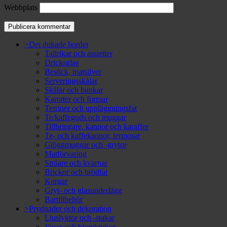
Webbplats
>Det dukade bordet
Tallrikar och assietter
Dricksglas
Bestick, matsilver
Serveringsskålar
Skålar och bunkar
Karotter och formar
Terriner och uppläggningsfat
Te/kaffegods och muggar
Tillbringare, kannor och karaffer
Te- och kaffekannor, termosar
Glöggmuggar och -grytor
Matförvaring
Ströare och kvarnar
Brickor och brödfat
Korgar
Gryt- och glasunderlägg
Bartillbehör
>Prydnader och dekoration
Ljuslyktor och -stakar
Vaser och blomkrukor