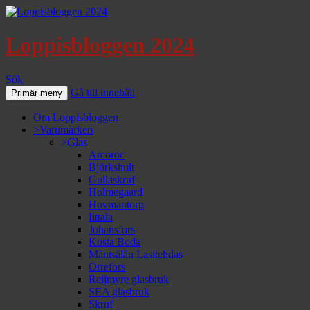
Loppisbloggen 2024
Sök
Gå till innehåll
Primär meny
Om Loppisbloggen
>Varumärken
>Glas
Arcoroc
Björkshult
Gullaskruf
Holmegaard
Hovmantorp
Iittala
Johansfors
Kosta Boda
Mäntsälän Lasitehdas
Orrefors
Reijmyre glasbruk
SEA glasbruk
Skruf