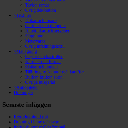
Tavlor, ramar
Övrig dekoration
>Textilier
Dukar och löpare
Gardiner och draperier
Handdukar och servetter
Sänglinne
Metervaror
Övrig inredningstextil
>Matlagning
Grytor och kastruller
Karotter och formar
Skålar och bunkar
Tillbringare, kannor och karaffer
Burkar, krukor, skrin
Övriga husgeråd
>Antikviteter
Dukningar
Senaste inläggen
Retrodukning i rött
Dukning i linne och svart
Indisk dukning: Glasföremål