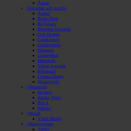
Åseda
>Keramik och porslin
Arabia
Boda Shop
Bo Fajans
Bromma Keramik
Cult Design
Guldkroken
Gustavsberg
Höganäs
Langenthal
Mariehult
Nittsjö keramik
Rörstrand
Upsala-Ekeby
Westerwald
>Hemtextil
Hemtex
Himla, Spira
IKEA
Indiska
>Metall
Ystad Metall
>Mångsysslare
Alessi