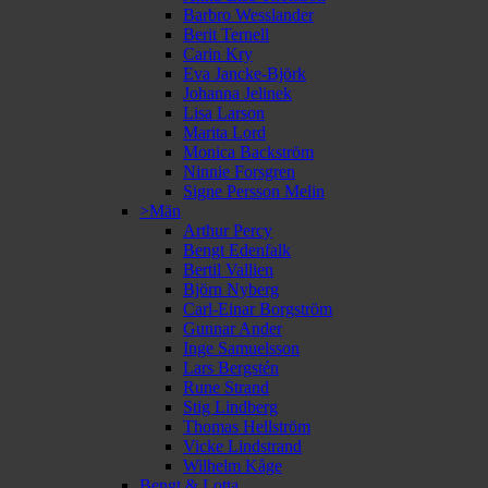
Barbro Wesslander
Berit Ternell
Carin Kry
Eva Jancke-Björk
Johanna Jelinek
Lisa Larson
Marita Lord
Monica Backström
Ninnie Forsgren
Signe Persson Melin
>Män
Arthur Percy
Bengt Edenfalk
Bertil Vallien
Björn Nyberg
Carl-Einar Borgström
Gunnar Ander
Inge Samuelsson
Lars Bergstén
Rune Strand
Stig Lindberg
Thomas Hellström
Vicke Lindstrand
Wilhelm Kåge
Bengt & Lotta