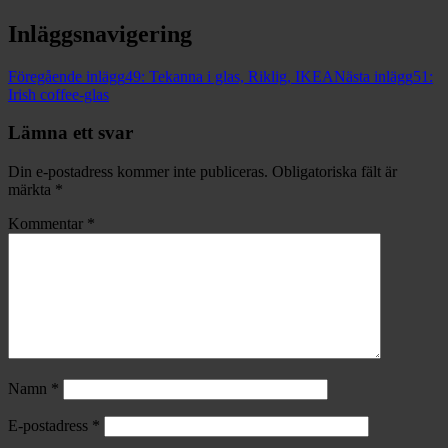
Inläggsnavigering
Föregående inlägg
49: Tekanna i glas, Riklig, IKEA
Nästa inlägg
51:
Irish coffee-glas
Lämna ett svar
Din e-postadress kommer inte publiceras.
Obligatoriska fält är
märkta
*
Kommentar
*
Namn
*
E-postadress
*