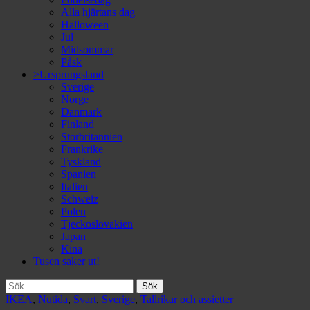
Alla hjärtans dag
Halloween
Jul
Midsommar
Påsk
>Ursprungsland
Sverige
Norge
Danmark
Finland
Storbritannien
Frankrike
Tyskland
Spanien
Italien
Schweiz
Polen
Tjeckoslovakien
Japan
Kina
Tusen saker ut!
Sök
efter:
IKEA
,
Nutida
,
Svart
,
Sverige
,
Tallrikar och assietter