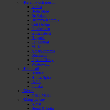
>Keramik och porslin
Arabia
Boda Shop
Bo Fajans
Bromma Keramik
Cult Design
Guldkroken
Gustavsberg
Höganäs
Langenthal
Mariehult
Nittsjö keramik
Rörstrand
Upsala-Ekeby
Westerwald
>Hemtextil
Hemtex
Himla, Spira
IKEA
Indiska
>Metall
Ystad Metall
>Mångsysslare
Alessi
Bengt & Lotta