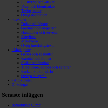
Ljuslyktor och -stakar
Vaser och blomkrukor
Tavlor, ramar
Övrig dekoration
>Textilier
Dukar och löpare
Gardiner och draperier
Handdukar och servetter
Sänglinne
Metervaror
Övrig inredningstextil
>Matlagning
Grytor och kastruller
Karotter och formar
Skålar och bunkar
Tillbringare, kannor och karaffer
Burkar, krukor, skrin
Övriga husgeråd
>Antikviteter
Dukningar
Senaste inläggen
Retrodukning i rött