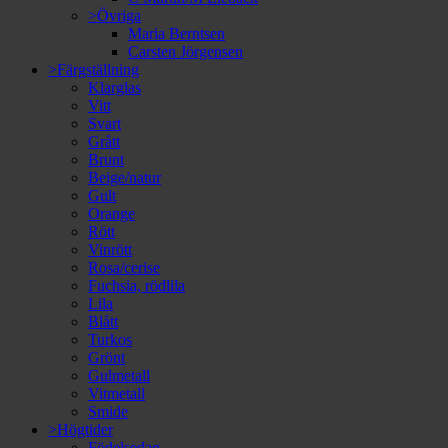
>Övriga
Maria Berntsen
Carsten Jörgensen
>Färgställning
Klarglas
Vitt
Svart
Grått
Brunt
Beige/natur
Gult
Orange
Rött
Vinrött
Rosa/cerise
Fuchsia, rödlila
Lila
Blått
Turkos
Grönt
Gulmetall
Vitmetall
Smide
>Högtider
Födelsedag