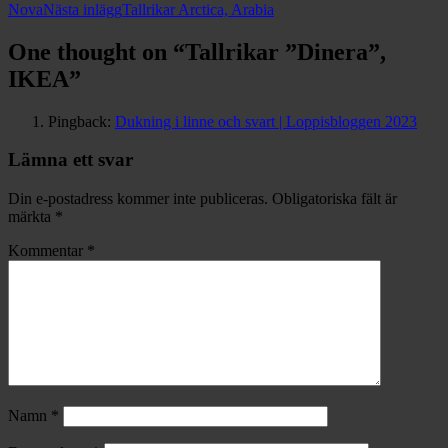
Nova
Nästa inlägg
Tallrikar Arctica, Arabia
One thought on “Tallrikar ”Dinera”,
IKEA”
Pingback:
Dukning i linne och svart | Loppisbloggen 2023
Lämna ett svar
Din e-postadress kommer inte publiceras.
Obligatoriska fält är
märkta
*
Kommentar
*
Namn
*