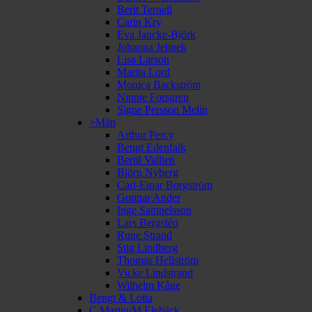
Berit Ternell
Carin Kry
Eva Jancke-Björk
Johanna Jelinek
Lisa Larson
Marita Lord
Monica Backström
Ninnie Forsgren
Signe Persson Melin
>Män
Arthur Percy
Bengt Edenfalk
Bertil Vallien
Björn Nyberg
Carl-Einar Borgström
Gunnar Ander
Inge Samuelsson
Lars Bergstén
Rune Strand
Stig Lindberg
Thomas Hellström
Vicke Lindstrand
Wilhelm Kåge
Bengt & Lotta
C Martin/M Elebäck