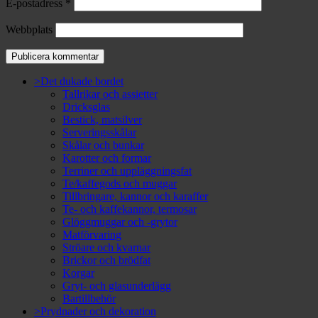
E-postadress
*
Webbplats
>Det dukade bordet
Tallrikar och assietter
Dricksglas
Bestick, matsilver
Serveringsskålar
Skålar och bunkar
Karotter och formar
Terriner och uppläggningsfat
Te/kaffegods och muggar
Tillbringare, kannor och karaffer
Te- och kaffekannor, termosar
Glöggmuggar och -grytor
Matförvaring
Ströare och kvarnar
Brickor och brödfat
Korgar
Gryt- och glasunderlägg
Bartillbehör
>Prydnader och dekoration