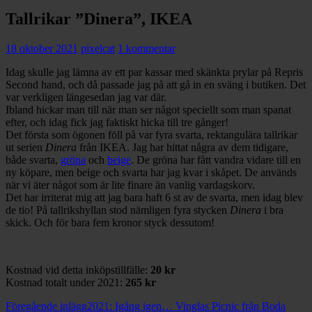
Tallrikar ”Dinera”, IKEA
18 oktober 2021
pixelcat
1 kommentar
Idag skulle jag lämna av ett par kassar med skänkta prylar på Repris
Second hand, och då passade jag på att gå in en sväng i butiken. Det
var verkligen längesedan jag var där.
Ibland hickar man till när man ser något speciellt som man spanat
efter, och idag fick jag faktiskt hicka till tre gånger!
Det första som ögonen föll på var fyra svarta, rektangulära tallrikar
ut serien
Dinera
från IKEA. Jag har hittat några av dem tidigare,
både svarta,
gröna
och
beige
. De gröna har fått vandra vidare till en
ny köpare, men beige och svarta har jag kvar i skåpet. De används
när vi äter något som är lite finare än vanlig vardagskorv.
Det har irriterat mig att jag bara haft 6 st av de svarta, men idag blev
de tio! På tallrikshyllan stod nämligen fyra stycken
Dinera
i bra
skick. Och för bara fem kronor styck dessutom!
Kostnad vid detta inköpstillfälle:
20 kr
Kostnad totalt under 2021:
265 kr
Inläggsnavigering
Föregående inlägg
2021: Igång igen… Vinglas Picnic från Boda