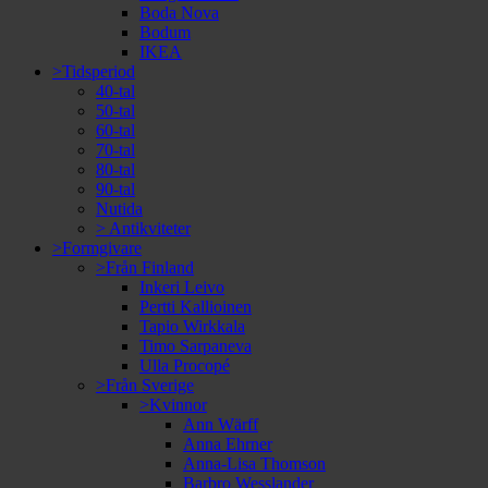
Boda Nova
Bodum
IKEA
>Tidsperiod
40-tal
50-tal
60-tal
70-tal
80-tal
90-tal
Nutida
> Antikviteter
>Formgivare
>Från Finland
Inkeri Leivo
Pertti Kallioinen
Tapio Wirkkala
Timo Sarpaneva
Ulla Procopé
>Från Sverige
>Kvinnor
Ann Wärff
Anna Ehrner
Anna-Lisa Thomson
Barbro Wesslander